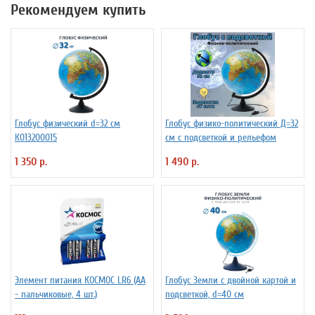
Рекомендуем купить
Глобус физический d=32 см
Глобус физико-политический Д=32
К013200015
см с подсветкой и рельефом
1 350 р.
1 490 р.
Элемент питания КОСМОС LR6 (АА
Глобус Земли с двойной картой и
- пальчиковые, 4 шт.)
подсветкой, d=40 см