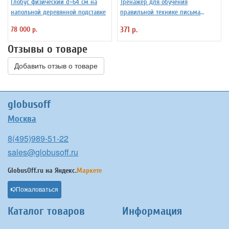
Глобус физический d=64 см на
Тренажер для обучения
напольной деревянной подставке
правильной технике письма
Уник-Ум "Ручка-Самоучка" для
78 000 р.
371 р.
правшей
Отзывы о товаре
Добавить отзыв о товаре
globusoff
Москва
8(495)989-51-22
sales@globusoff.ru
GlobusOff.ru на
Яндекс.
Маркете
Пожаловаться
Каталог товаров
Информация