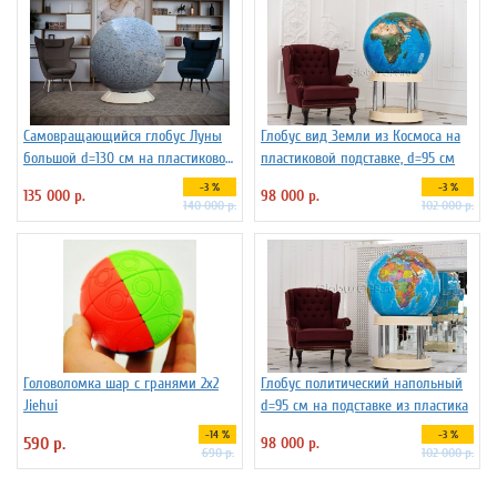
Самовращающийся глобус Луны
Глобус вид Земли из Космоса на
большой d=130 см на пластиковой
пластиковой подставке, d=95 см
подставке
-3 %
-3 %
135 000 р.
98 000 р.
140 000 р.
102 000 р.
Головоломка шар с гранями 2х2
Глобус политический напольный
Jiehui
d=95 см на подставке из пластика
-14 %
-3 %
590 р.
98 000 р.
690 р.
102 000 р.