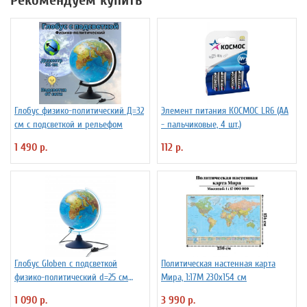
Глобус физико-политический Д=32
Элемент питания КОСМОС LR6 (АА
см с подсветкой и рельефом
- пальчиковые, 4 шт.)
1 490 р.
112 р.
Глобус Globen с подсветкой
Политическая настенная карта
физико-политический d=25 см
Мира, 1:17М 230х154 см
Ке012500191
1 090 р.
3 990 р.