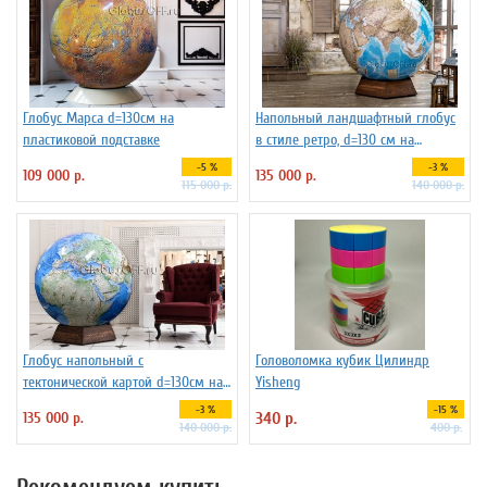
Глобус Марса d=130см на
Напольный ландшафтный глобус
пластиковой подставке
в стиле ретро, d=130 см на
подставке из бука
-5 %
-3 %
109 000 р.
135 000 р.
115 000 р.
140 000 р.
Глобус напольный с
Головоломка кубик Цилиндр
тектонической картой d=130см на
Yisheng
подставке из бука
-3 %
-15 %
135 000 р.
340 р.
140 000 р.
400 р.
Рекомендуем купить