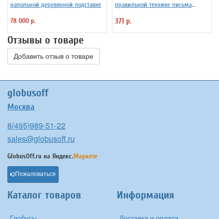
напольной деревянной подставке
правильной технике письма
Уник-Ум "Ручка-Самоучка" для
78 000 р.
371 р.
правшей
Отзывы о товаре
Добавить отзыв о товаре
globusoff
Москва
8(495)989-51-22
sales@globusoff.ru
GlobusOff.ru на
Яндекс.
Маркете
Пожаловаться
Каталог товаров
Информация
Глобусы
Доставка и оплата