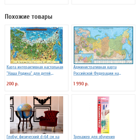
Похожие товары
Карта интерактивная настольная
Административная карта
"Наша Родина" для детей,
Российской Федерации на
капсульная ламинация
английском языке, 1:7млн
200 р.
1 990 р.
Глобус физический d=64 см на
Тренажер для обучения