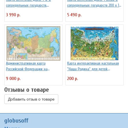
сопредельных государств,
сопредельных государств 200 х 119
масштаб 1:3 640 000, 234х156см
см GlobusOff
3 990 р.
5 490 р.
Административная карта
Карта интерактивная настольная
Российской Федерации на
"Наша Родина" для детей,
английском языке, 1:2,9млн
капсульная ламинация
9 000 р.
200 р.
Отзывы о товаре
Добавить отзыв о товаре
globusoff