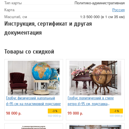
Тип карты
Политико-административная
Карта
Россия
Масштаб, см
1:3 500 000 (в 1 см 35 км)
Инструкция, сертификат и другая
документация
Товары со скидкой
Глобус физический напольный
Глобус политический в стиле
d=95 см на пластиковой подставке
ретро d=95 см, подставка
деревянная на ножках
-3 %
-1 %
98 000 р.
99 000 р.
102 000 р.
101 000 р.