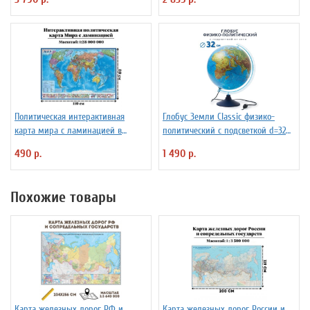
Политическая интерактивная
Глобус Земли Classic физико-
карта мира с ламинацией в
политический с подсветкой d=32
тубусе, 110 х 80 см, 1:28М
см
490 р.
1 490 р.
Похожие товары
Карта железных дорог РФ и
Карта железных дорог России и