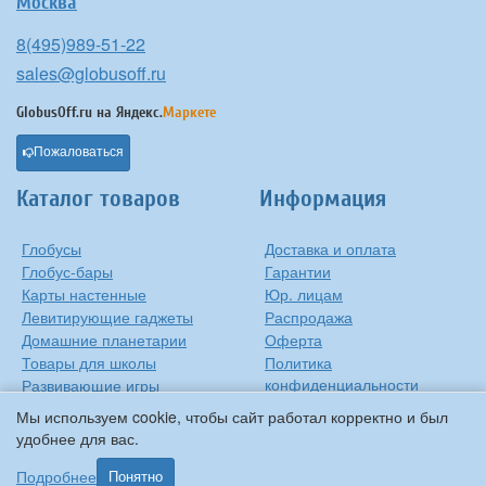
Москва
8(495)989-51-22
sales@globusoff.ru
GlobusOff.ru на
Яндекс.
Маркете
Пожаловаться
Каталог товаров
Информация
Глобусы
Доставка и оплата
Глобус-бары
Гарантии
Карты настенные
Юр. лицам
Левитирующие гаджеты
Распродажа
Домашние планетарии
Оферта
Товары для школы
Политика
конфиденциальности
Развивающие игры
Контакты
Оригинальные игрушки
Мы используем cookie, чтобы сайт работал корректно и был
О компании
Подарки на Новый Год
удобнее для вас.
Статьи и обзоры
Прочее
Подробнее
Понятно