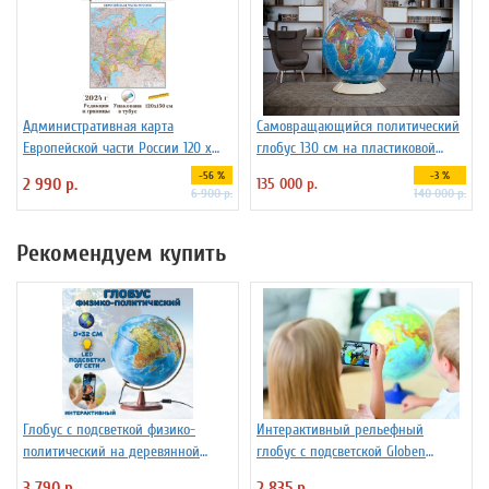
Административная карта
Самовращающийся политический
Европейской части России 120 х
глобус 130 см на пластиковой
150 см GlobusOff
подставке
-56 %
-3 %
2 990 р.
135 000 р.
6 900 р.
140 000 р.
Рекомендуем купить
Глобус с подсветкой физико-
Интерактивный рельефный
политический на деревянной
глобус с подсветской Globen
подставке D=32 см
INT13200291 d=32 см
3 790 р.
2 835 р.