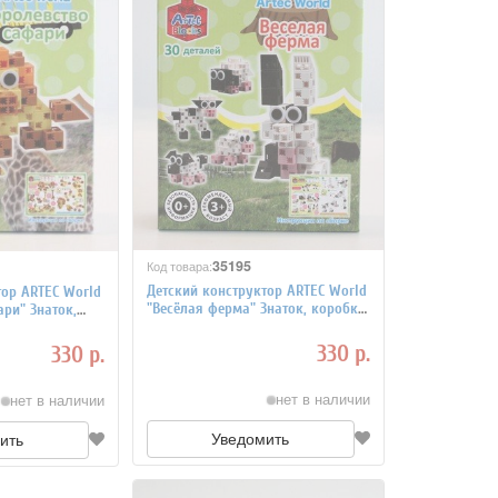
35195
Код товара:
Детский конструктор ARTEC World
тор ARTEC World
"Весёлая ферма" Знаток, коробка
ри" Знаток,
30 деталей
ей
330 р.
330 р.
нет в наличии
нет в наличии
Уведомить
ить