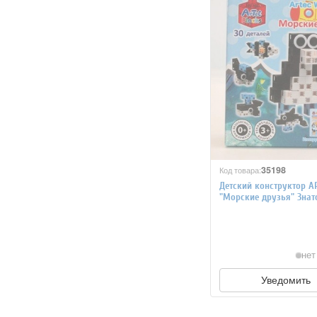
35198
Код товара:
Детский конструктор A
"Морские друзья" Знат
коробка 30 деталей
нет
Уведомить