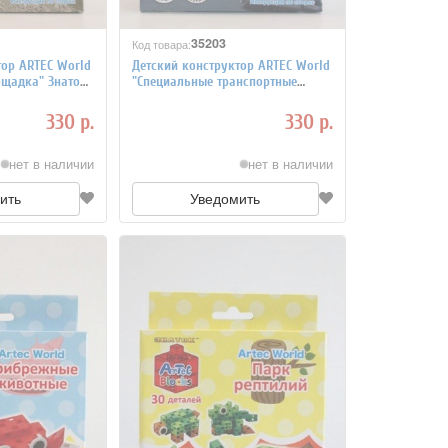
35203
Код товара:
тор ARTEC World
Детский конструктор ARTEC World
ощадка" Знаток,
"Специальные транспортные
ей
средства" Знаток, коробка 30
деталей
330 р.
330 р.
нет в наличии
нет в наличии
ить
Уведомить