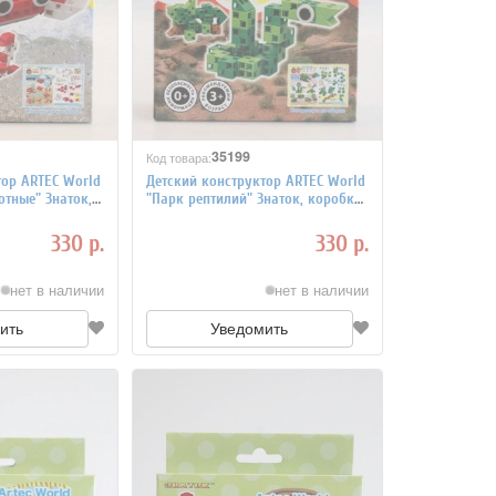
35199
Код товара:
тор ARTEC World
Детский конструктор ARTEC World
тные" Знаток,
"Парк рептилий" Знаток, коробка
ей
30 деталей
330 р.
330 р.
нет в наличии
нет в наличии
ить
Уведомить