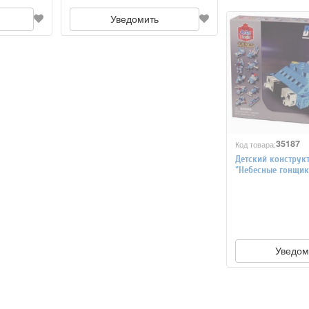
Уведомить
35187
Код товара:
Детский конструк
"Небесные гонщик
коробка 100 детал
Уведом