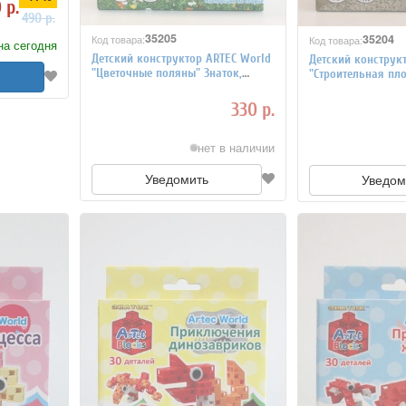
 р.
490 р.
35205
35204
Код товара:
Код товара:
на сегодня
Детский конструктор ARTEC World
Детский конструк
"Цветочные поляны" Знаток,
"Строительная пл
коробка 30 деталей
коробка 30 детал
330 р.
нет в наличии
Уведомить
Уведом