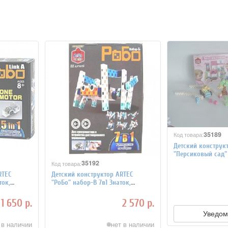
35189
Код товара:
Детский конструк
"Персиковый сад" 
коробка 300 дета
35192
Код товара:
RTEC
Детский конструктор ARTEC
ток,
"РоБо" набор-B 7в1 Знаток,
коробка 88 деталей
1 650 р.
2 570 р.
Уведом
 в наличии
нет в наличии