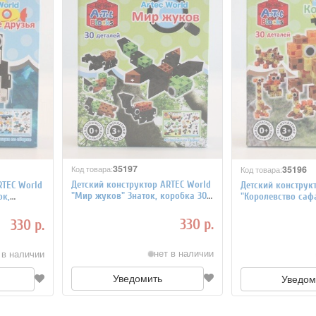
35197
35196
Код товара:
Код товара:
Детский конструктор ARTEC World
RTEC World
Детский конструк
"Мир жуков" Знаток, коробка 30
ок,
"Королевство сафа
деталей
коробка 30 детал
330 р.
330 р.
нет в наличии
 в наличии
Уведомить
Уведом