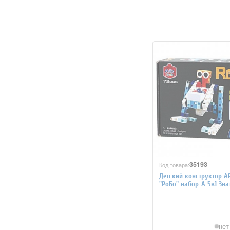
35193
Код товара:
Детский конструктор A
"РоБо" набор-А 5в1 Зна
коробка 72 детали
нет