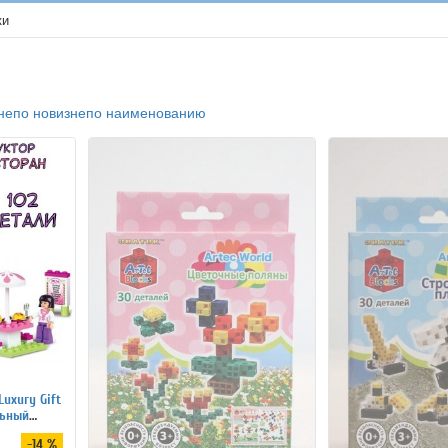
ки
не
по новизне
по наименованию
Luxury Gift
льный
-14 %