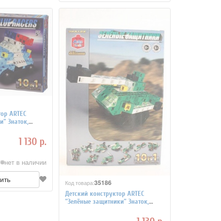
тор ARTEC
и" Знаток,
ей
1 130 р.
нет в наличии
ить
35186
Код товара:
Детский конструктор ARTEC
"Зелёные защитники" Знаток,
коробка 100 деталей