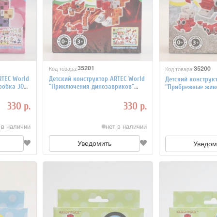
35201
35200
Код товара:
Код товара:
RTEC World
Детский конструктор ARTEC World
Детский конструк
робка 30
"Приключения динозавриков"
"Прибрежные живо
Знаток, коробка 30 деталей
коробка 30 детал
330 р.
330 р.
 в наличии
нет в наличии
Уведомить
Уведом