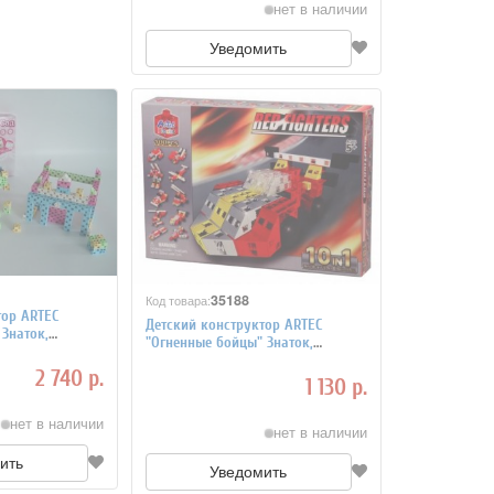
нет в наличии
Уведомить
35188
Код товара:
тор ARTEC
Детский конструктор ARTEC
Знаток,
"Огненные бойцы" Знаток,
лей
коробка 100 деталей
2 740 р.
1 130 р.
нет в наличии
нет в наличии
ить
Уведомить