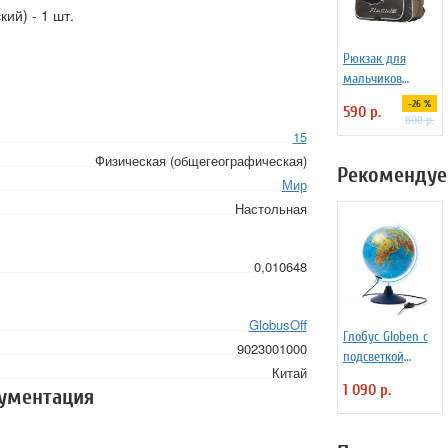
ий) - 1 шт.
Рюкзак для
мальчиков
средних классов
-26 %
590 р.
Racing №1 School
800 р.
15
474403
Физическая (общегеографическая)
Рекомендуе
Мир
Настольная
0,010648
GlobusOff
Глобус Globen с
9023001000
подсветкой
Китай
физико-
1 090 р.
кументация
политический
d=25 см
Ке012500191