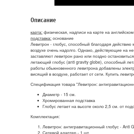
Описание
карта:
физическая, надписи на карте на английском
подставка:
основание
Левитрон - глобус, способный благодаря действию м
воздухе очень надолго. Однако, действующие на не
заставляют левитрон рано или поздно остановитьс
летающий глобус (anti gravity globe), способный лет
работы обыкновенного левитрона добавлены электро
висящий в воздухе, работает от сети. Купить левитро
Спецификация товара "Левитрон: антигравитационный
Диаметр - 15 см.
Хромированная подставка
Глобус летает на высоте около 2,5 см. от под
Комплектация:
Левитрон: антигравитационный глобус - Anti Gr
Сетевой адаптер - 1 шт.