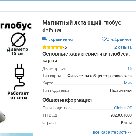
Магнитный летающий глобус
d=15 см
К сравнению
В избранное
5
2 отзыва
Основные характеристики глобуса,
карты
Диаметр, см
15
Тип карты
Физическая (общегеографическая)
Карта
Мир
Тип подставки
Настольная
Общая информация
Производитель
GlobusOff
ТН ВЭД
9023001000
Страна
Китай
все характеристики