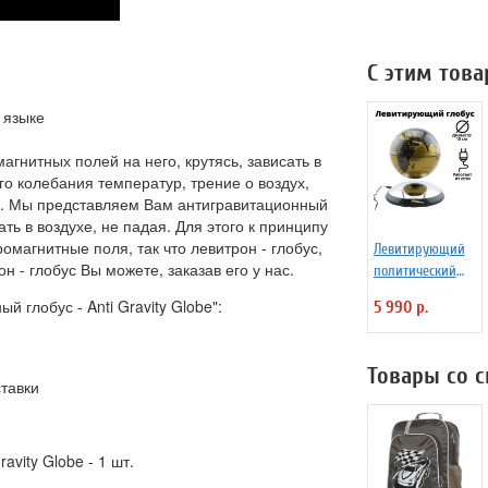
С этим тов
 языке
агнитных полей на него, крутясь, зависать в
го колебания температур, трение о воздух,
я. Мы представляем Вам антигравитационный
ать в воздухе, не падая. Для этого к принципу
магнитные поля, так что левитрон - глобус,
Левитирующий
н - глобус Вы можете, заказав его у нас.
политический
глобус d=15 см
 глобус - Anti Gravity Globe":
5 990 р.
Товары со 
ставки
avity Globe - 1 шт.