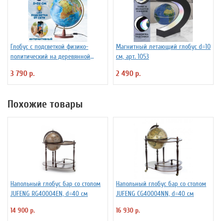
Глобус с подсветкой физико-
Магнитный летающий глобус d=10
политический на деревянной
см, арт. 1053
подставке D=32 см
3 790 р.
2 490 р.
Похожие товары
Напольный глобус бар со столом
Напольный глобус бар со столом
JUFENG RG40004EN, d=40 см
JUFENG CG40004NN, d=40 см
14 900 р.
16 930 р.