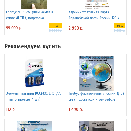
Глобус d=95 см физический в
Административная карта
стиле АНТИК, подставка
Европейской части России 120 х
деревянная на ножках
150 см GlobusOff
-1 %
-56 %
99 000 р.
2 990 р.
101 000 р.
6 900 р.
Рекомендуем купить
Элемент питания КОСМОС LR6 (АА
Глобус физико-политический Д=32
- пальчиковые, 4 шт.)
см с подсветкой и рельефом
112 р.
1 490 р.