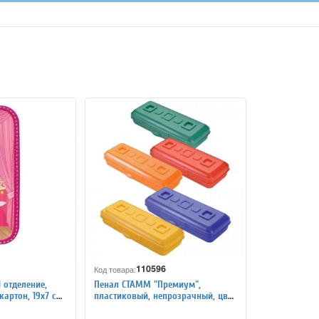
110596
Код товара:
 отделение,
Пенал СТАММ "Премиум",
артон, 19х7 см,
пластиковый, непрозрачный, цвет
ассорти, ПН14