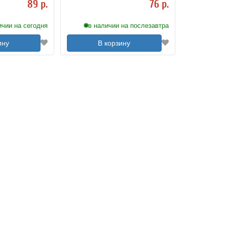
89 р.
76 р.
ичии на сегодня
в наличии на послезавтра
ину
В корзину