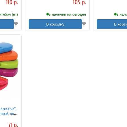
110 р.
105 р.
нтября (пт)
в наличии на сегодня
в нал
В корзину
В корз
ntensive",
чный, цвет
71 р.