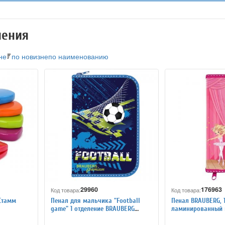
нения
не
по новизне
по наименованию
29960
176963
Код товара:
Код товара:
Стамм
Пенал для мальчика "Football
Пенал BRAUBERG, 1
game" 1 отделение BRAUBERG
ламинированный к
PREMIUM 103336
"Балерина", 103718