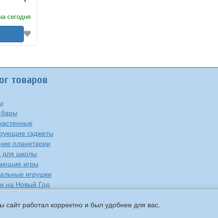
на сегодня
ог товаров
ы
-бары
настенные
рующие гаджеты
ие планетарии
 для школы
ающие игры
альные игрушки
и на Новый Год
е
ы сайт работал корректно и был удобнее для вас.