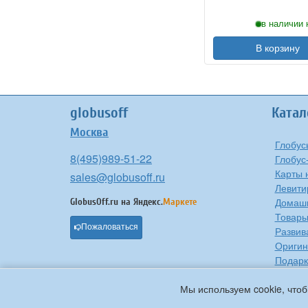
в наличии 
В корзину
globusoff
Катал
Москва
Глобус
8(495)989-51-22
Глобус
Карты 
sales@globusoff.ru
Левити
Домашн
GlobusOff.ru на
Яндекс.
Маркете
Товары
Пожаловаться
Развив
Оригин
Подарк
Проче
Мы используем cookie, чтоб