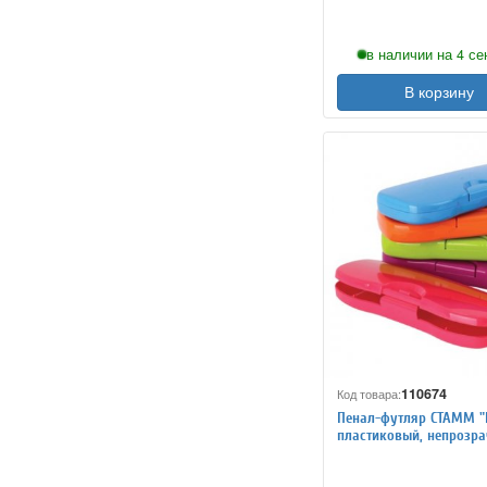
в наличии на 4 се
В корзину
110674
Код товара:
Пенал-футляр СТАММ "I
пластиковый, непрозра
ассорти, ПН62