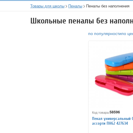
Товары для школы
Пеналы
Пеналы без наполнения
Школьные пеналы без напол
по популярности
по це
58596
Код товара:
Пенал универсальный 
ассорти ПН62 427634