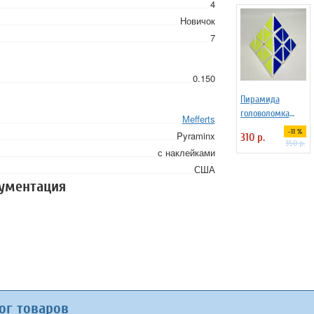
4
Новичок
7
0.150
Пирамида
головоломка
Mefferts
3х3х3 классика
-11 %
Pyraminx
310 р.
350 р.
с наклейками
США
кументация
ог товаров