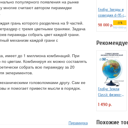
енально популярного появления на рынке
му многие считают автором пирамидки
Глобус Звезды и
.
созвездия d=95 см
на пластиковой
ждая грань которого разделена на 9 частей.
-3 %
98 000 р.
подставке, арт.
102 000 р.
етраэдер с тремя цветными гранями. Задача
134681
оев пирамиды собрать цвет каждой грани.
тный механизм каждой грани с
Рекомендуе
а, имеет до 1 миллиона комбинаций. При
о по цветам. Комбинируя их можно составлять
ретически собрать всю пирамидку за 20
ля экпериментов.
еханическими головоломками другу. Сам ее
ервы и помогает привести мысли в порядок.
Глобус Земли
Classic физико-
политический с
1 490 р.
подсветкой
рельефный, d=32
см Ке013200233
Похожие то
Пирамидка