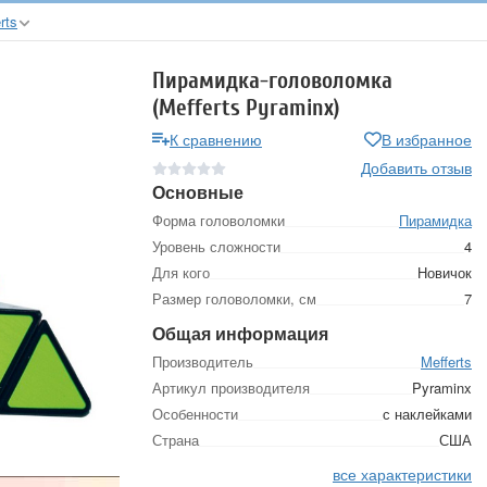
rts
Пирамидка-головоломка
(Mefferts Pyraminx)
К сравнению
В избранное
Добавить отзыв
Основные
Форма головоломки
Пирамидка
Уровень сложности
4
Для кого
Новичок
Размер головоломки, см
7
Общая информация
Производитель
Mefferts
Артикул производителя
Pyraminx
Особенности
с наклейками
Страна
США
все характеристики