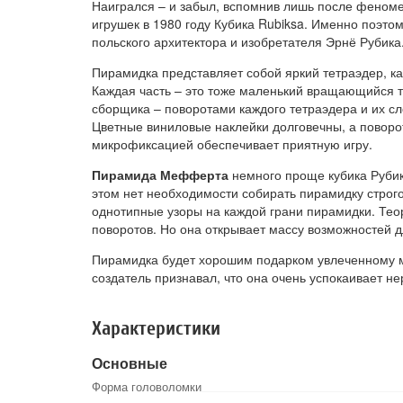
Наигрался – и забыл, вспомнив лишь после феном
игрушек в 1980 году Кубика Rubiksa. Именно поэто
польского архитектора и изобретателя Эрнё Рубика
Пирамидка представляет собой яркий тетраэдер, ка
Каждая часть – это тоже маленький вращающийся т
сборщика – поворотами каждого тетраэдера и их сл
Цветные виниловые наклейки долговечны, а поворо
микрофиксацией обеспечивает приятную игру.
Пирамида Мефферта
немного проще кубика Рубик
этом нет необходимости собирать пирамидку строг
однотипные узоры на каждой грани пирамидки. Тео
поворотов. Но она открывает массу возможностей д
Пирамидка будет хорошим подарком увлеченному м
создатель признавал, что она очень успокаивает н
Характеристики
Основные
Форма головоломки