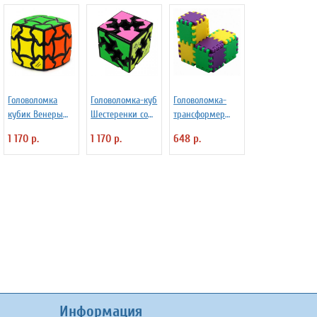
Головоломка
Головоломка-куб
Головоломка-
кубик Венеры
Шестеренки со
трансформер
(Venus Pillow)
Сдвигом (Gear
Куби-Гами (Cubi-
1 170 р.
1 170 р.
648 р.
Mefferts
Shift)
Gami) Recent
Toys
Информация