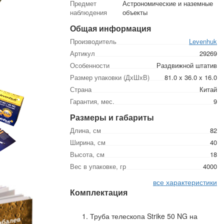
Предмет
Астрономические и наземные
наблюдения
объекты
Общая информация
Производитель
Levenhuk
Артикул
29269
Особенности
Раздвижной штатив
Размер упаковки (ДхШхВ)
81.0 x 36.0 x 16.0
Страна
Китай
Гарантия, мес.
9
Размеры и габариты
Длина, см
82
Ширина, см
40
Высота, см
18
Вес в упаковке, гр
4000
все характеристики
Комплектация
Труба телескопа Strike 50 NG на