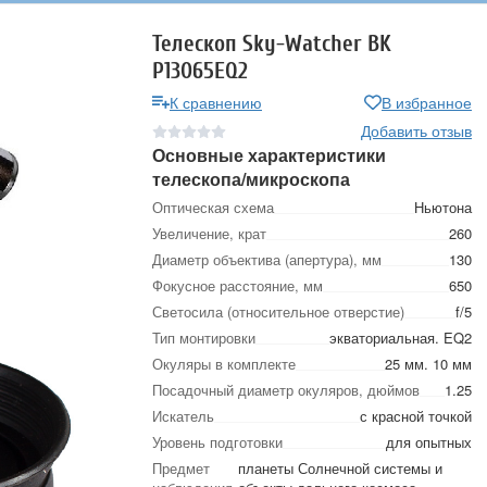
Телескоп Sky-Watcher BK
P13065EQ2
К сравнению
В избранное
Добавить отзыв
Основные характеристики
телескопа/микроскопа
Оптическая схема
Ньютона
Увеличение, крат
260
Диаметр объектива (апертура), мм
130
Фокусное расстояние, мм
650
Светосила (относительное отверстие)
f/5
Тип монтировки
экваториальная. EQ2
Окуляры в комплекте
25 мм. 10 мм
Посадочный диаметр окуляров, дюймов
1.25
Искатель
с красной точкой
Уровень подготовки
для опытных
Предмет
планеты Солнечной системы и