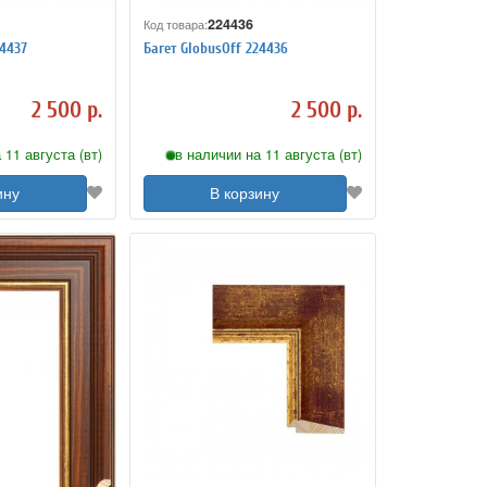
224436
Код товара:
24437
Багет GlobusOff 224436
2 500 р.
2 500 р.
 11 августа (вт)
в наличии на 11 августа (вт)
ину
В корзину