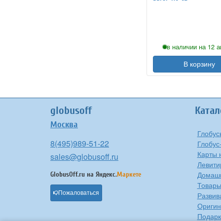
в наличии на 12 а
В корзину
globusoff
Катал
Москва
Глобус
8(495)989-51-22
Глобус
Карты 
sales@globusoff.ru
Левити
Домашн
GlobusOff.ru на
Яндекс.
Маркете
Товары
Пожаловаться
Развив
Оригин
Подарк