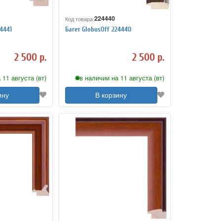
224440
Код товара:
4441
Багет GlobusOff 224440
2 500 р.
2 500 р.
 11 августа (вт)
в наличии на 11 августа (вт)
ину
В корзину