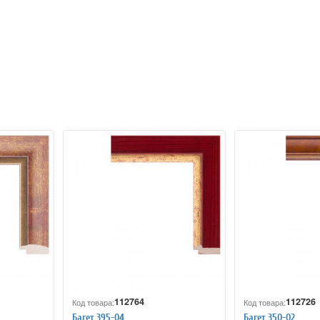
112764
112726
Код товара:
Код товара:
Багет 395-04
Багет 350-02