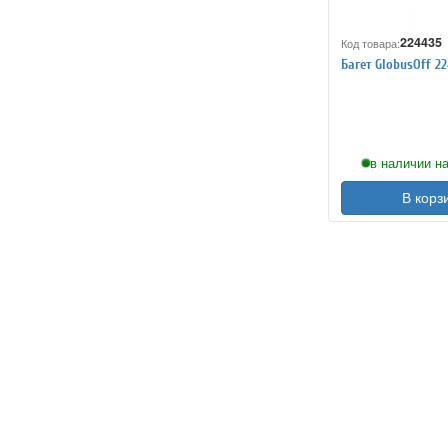
224435
Код товара:
Багет GlobusOff 2
в наличии на
В корз