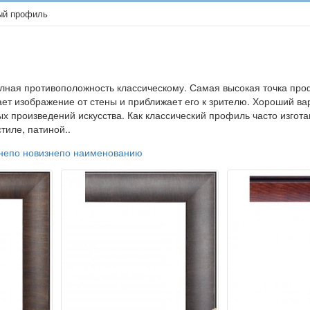
ый профиль
ная противоположность классическому. Самая высокая точка проф
ает изображение от стены и приближает его к зрителю. Хороший ва
ых произведений искусства. Как классический профиль часто изго
тиле, патиной..
не
по новизне
по наименованию