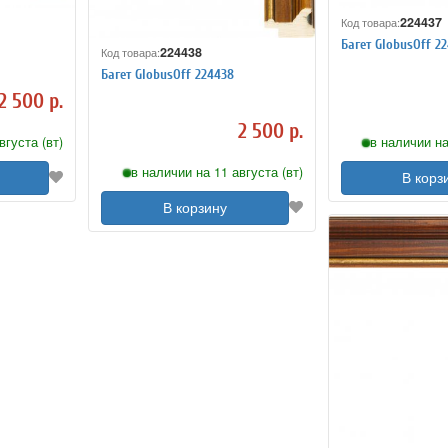
224437
Код товара:
Багет GlobusOff 2
224438
Код товара:
Багет GlobusOff 224438
2 500 р.
2 500 р.
вгуста (вт)
в наличии на
в наличии на 11 августа (вт)
В корз
В корзину