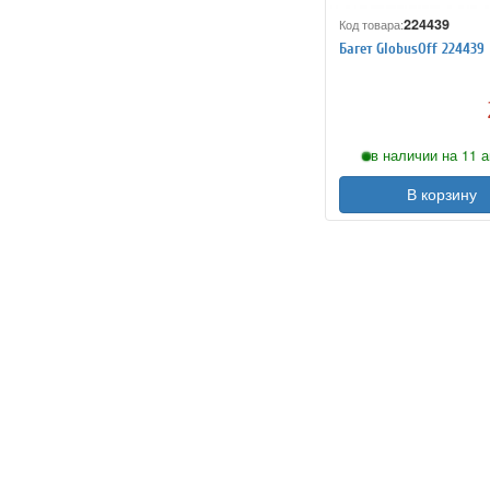
224439
Код товара:
Багет GlobusOff 224439
в наличии на 11 а
В корзину