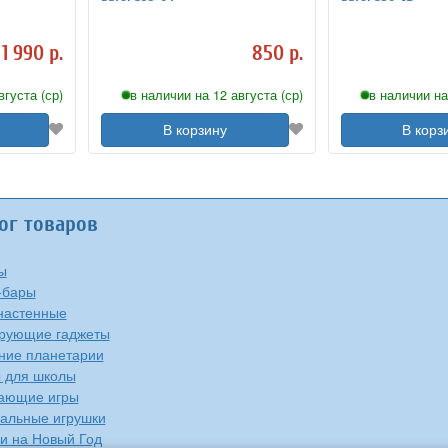
1 990 р.
850 р.
вгуста (ср)
в наличии на 12 августа (ср)
в наличии на
В корзину
В корз
ог товаров
ы
-бары
настенные
рующие гаджеты
ие планетарии
 для школы
ающие игры
альные игрушки
и на Новый Год