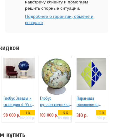
навстречу клиенту и помогаем
решить спорные ситуации.
Подробнее о гарантии, обмене и
возврате
скидкой
Глобус Звезды и
Глобус
Пирамида
созвездия d=95 см
путешественника
головоломка
на пластиковой
большой d=130 см,
3х3х3 классика
-3 %
-5 %
-11 %
98 000 р.
109 000 р.
310 р.
подставке, арт.
арт. 1151
102 000 р.
115 000 р.
350 р.
134681
м купить