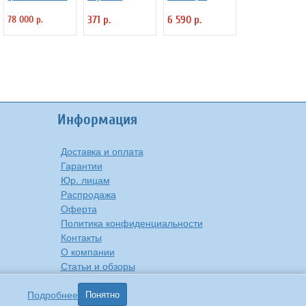
см на напольной
правильной
"летающая
78 000 р.
371 р.
6 590 р.
деревянной
технике письма
тарелка"
подставке
Уник-Ум "Ручка-
LevitronOff с
Самоучка" для
подсветкой
правшей
Информация
Доставка и оплата
Гарантии
Юр. лицам
Распродажа
Оферта
Политика конфиденциальности
Контакты
О компании
Статьи и обзоры
Подробнее
Понятно