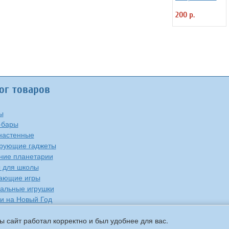
настольная
200 р.
"Наша Родина"
для детей,
капсульная
ламинация
ог товаров
ы
-бары
настенные
рующие гаджеты
ие планетарии
 для школы
ающие игры
альные игрушки
и на Новый Год
е
ы сайт работал корректно и был удобнее для вас.