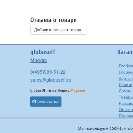
Отзывы о товаре
Добавить отзыв о товаре
globusoff
Катал
Москва
Глобус
8(495)989-51-22
Глобус
Карты 
sales@globusoff.ru
Левити
Домашн
GlobusOff.ru на
Яндекс.
Маркете
Товары
Пожаловаться
Развив
Оригин
Подарк
Проче
Мы используем cookie, чтоб