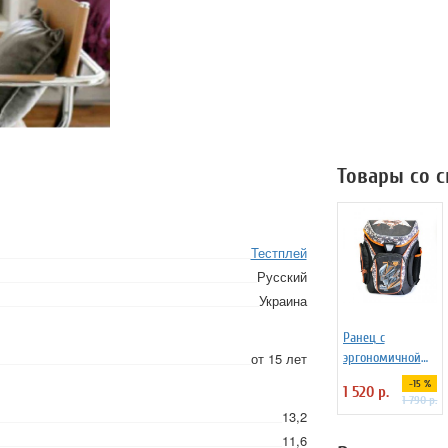
Товары со 
Тестплей
Русский
Украина
Ранец с
от 15 лет
эргономичной
спинкой для
-15 %
1 520 р.
мальчика
1 790 р.
13,2
"Супергерой"
11,6