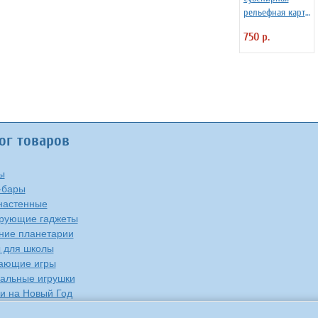
рельефная карта
Сочи в рамке
750 р.
ог товаров
ы
-бары
настенные
рующие гаджеты
ие планетарии
 для школы
ающие игры
альные игрушки
и на Новый Год
е