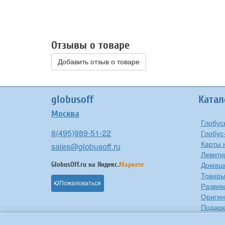
Отзывы о товаре
Добавить отзыв о товаре
globusoff
Катал
Москва
Глобус
8(495)989-51-22
Глобус
Карты 
sales@globusoff.ru
Левити
Домашн
GlobusOff.ru на
Яндекс.
Маркете
Товары
Пожаловаться
Развив
Оригин
Подарк
Проче