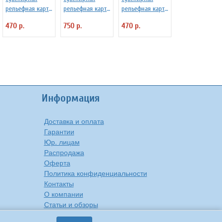
рельефная карта
рельефная карта
рельефная карта
Сочи на магните
Китая в рамке
Китая на
470 р.
750 р.
470 р.
магните
Информация
Доставка и оплата
Гарантии
Юр. лицам
Распродажа
Оферта
Политика конфиденциальности
Контакты
О компании
Статьи и обзоры