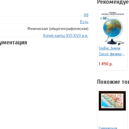
Рекомендуе
А6
Есть
Физическая (общегеографическая)
Копия карты XVI-XVII в.в.
кументация
Глобус Земли
Classic физико-
политический с
1 490 р.
подсветкой d=32
см
Похожие то
Сувенирная