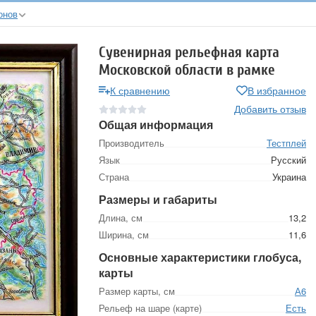
онов
Сувенирная рельефная карта
Московской области в рамке
К сравнению
В избранное
Добавить отзыв
Общая информация
Производитель
Тестплей
Язык
Русский
Страна
Украина
Размеры и габариты
Длина, см
13,2
Ширина, см
11,6
Основные характеристики глобуса,
карты
Размер карты, см
А6
Рельеф на шаре (карте)
Есть