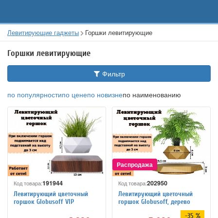
Левитирующие гаджеты
Горшки левитирующие
Горшки левитирующие
Фильтр
по популярности
по цене
по новизне
по наименованию
191944
202950
Код товара:
Код товара:
Левитирующий цветочный
Левитирующий цветочный
горшок Globusoff VIP
горшок Globusoff, дерево
-35 %