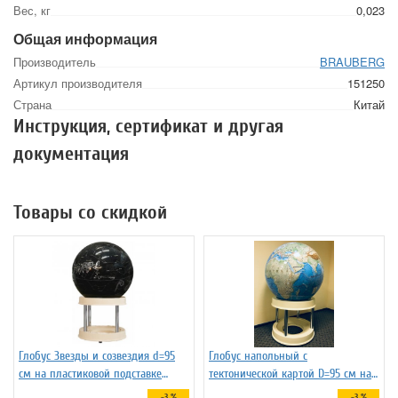
Вес, кг
0,023
Общая информация
Производитель
BRAUBERG
Артикул производителя
151250
Страна
Китай
Инструкция, сертификат и другая
документация
Товары со скидкой
Глобус Звезды и созвездия d=95
Глобус напольный с
см на пластиковой подставке
тектонической картой D=95 см на
Зодиак плюс, арт. 227732
пластиковой подставке
-3 %
-3 %