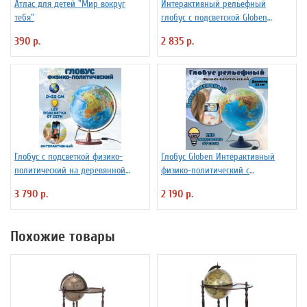
Атлас для детей "Мир вокруг
Интерактивный рельефный
тебя"
глобус с подсветской Globen
INT13200291 d=32 см
390 р.
2 835 р.
Глобус с подсветкой физико-
Глобус Globen Интерактивный
политический на деревянной
физико-политический с
подставке D=32 см
подсветкой рельефный
3 790 р.
2 190 р.
INT13200290 d=32 см
Похожие товары