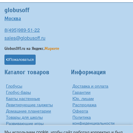
globusoff
Москва
8(495)989-51-22
sales@globusoff.ru
GlobusOff.ru на
Яндекс.
Маркете
Пожаловаться
Каталог товаров
Информация
Глобусы
Доставка и оплата
Глобус-бары
Гарантии
Карты настенные
Юр. лицам
Левитирующие гаджеты
Распродажа
Домашние планетарии
Оферта
Товары для школы
Политика
конфиденциальности
Развивающие игры
Контакты
Оригинальные игрушки
Мы используем cookie, чтобы сайт работал корректно и был