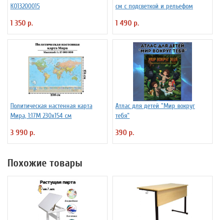
К013200015
см с подсветкой и рельефом
1 350 р.
1 490 р.
Политическая настенная карта
Атлас для детей "Мир вокруг
Мира, 1:17М 230х154 см
тебя"
3 990 р.
390 р.
Похожие товары