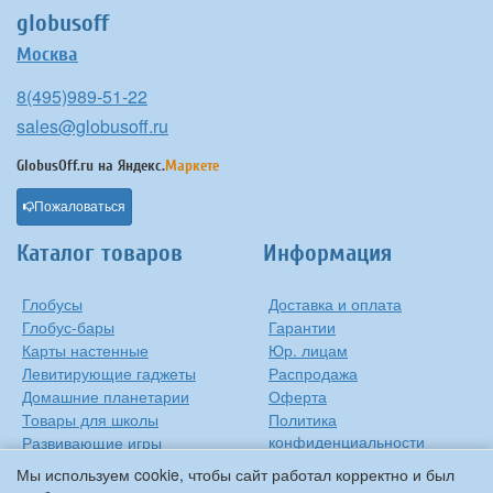
globusoff
Москва
8(495)989-51-22
sales@globusoff.ru
GlobusOff.ru на
Яндекс.
Маркете
Пожаловаться
Каталог товаров
Информация
Глобусы
Доставка и оплата
Глобус-бары
Гарантии
Карты настенные
Юр. лицам
Левитирующие гаджеты
Распродажа
Домашние планетарии
Оферта
Товары для школы
Политика
конфиденциальности
Развивающие игры
Контакты
Оригинальные игрушки
Мы используем cookie, чтобы сайт работал корректно и был
О компании
Подарки на Новый Год