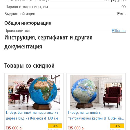
Ширина столешницы, см
90
Выдвижной ящик
Есть
Общая информация
Производитель
Rifforma
Инструкция, сертификат и другая
документация
Товары со скидкой
Глобус большой на подставке из
Глобус напольный с
дерева Вид из Космоса d=130 см
тектонической картой d=130см на
подставке из бука
-3 %
-3 %
135 000 р.
135 000 р.