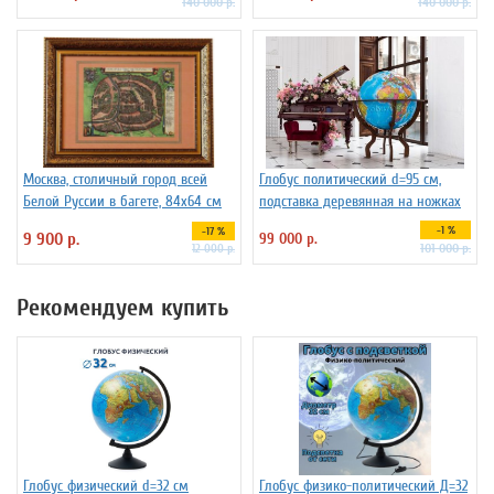
140 000 р.
140 000 р.
Москва, столичный город всей
Глобус политический d=95 см,
Белой Руссии в багете, 84х64 см
подставка деревянная на ножках
-1 %
-17 %
9 900 р.
99 000 р.
101 000 р.
12 000 р.
Рекомендуем купить
Глобус физический d=32 см
Глобус физико-политический Д=32