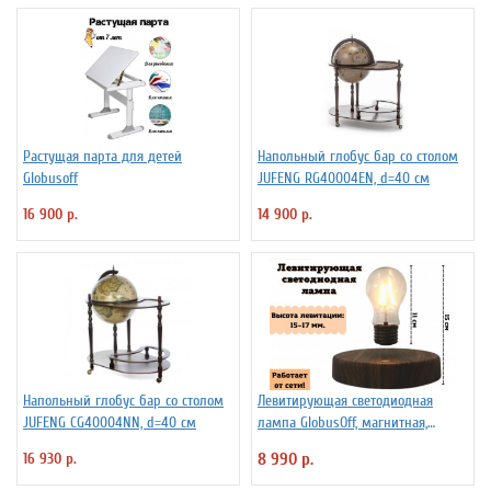
Растущая парта для детей
Напольный глобус бар со столом
Globusoff
JUFENG RG40004EN, d=40 см
16 900 р.
14 900 р.
Напольный глобус бар со столом
Левитирующая светодиодная
JUFENG CG40004NN, d=40 см
лампа GlobusOff, магнитная,
SIM10-PD
16 930 р.
8 990 р.