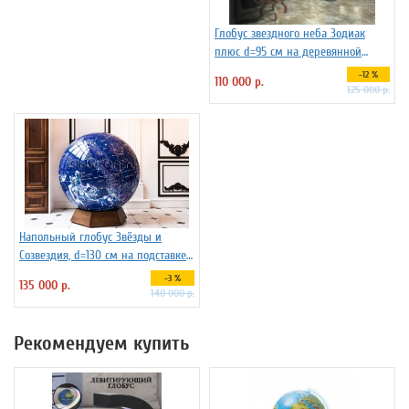
Глобус звездного неба Зодиак
плюс d=95 см на деревянной
подставка на ножках , арт. 227733
-12 %
110 000 р.
125 000 р.
Напольный глобус Звёзды и
Созвездия, d=130 см на подставке
из бука
-3 %
135 000 р.
140 000 р.
Рекомендуем купить