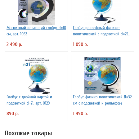
Магнитный летающий глобус d=10
Глобус рельефный физико-
см, арт. 1053
политический с подсветкой d=25
см
2 490 р.
1 090 р.
Глобус с двойной картой и
Глобус физико-политический Д=32
подсветкой d=21, арт. 0129
см с подсветкой и рельефом
890 р.
1 490 р.
Похожие товары