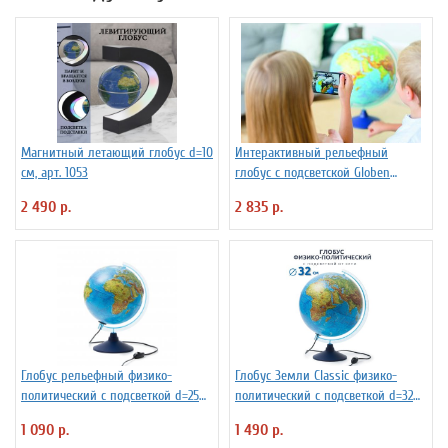
Магнитный летающий глобус d=10
Интерактивный рельефный
см, арт. 1053
глобус с подсветской Globen
INT13200291 d=32 см
2 490 р.
2 835 р.
Глобус рельефный физико-
Глобус Земли Classic физико-
политический с подсветкой d=25
политический с подсветкой d=32
см
см
1 090 р.
1 490 р.