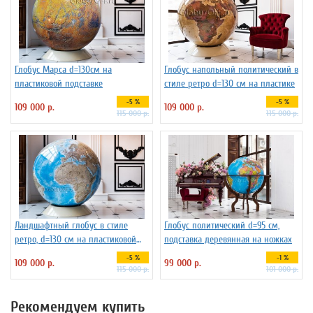
Глобус Марса d=130см на
Глобус напольный политический в
пластиковой подставке
стиле ретро d=130 см на пластике
-5 %
-5 %
109 000 р.
109 000 р.
115 000 р.
115 000 р.
Ландшафтный глобус в стиле
Глобус политический d=95 см,
ретро, d=130 см на пластиковой
подставка деревянная на ножках
подставке
-5 %
-1 %
109 000 р.
99 000 р.
115 000 р.
101 000 р.
Рекомендуем купить