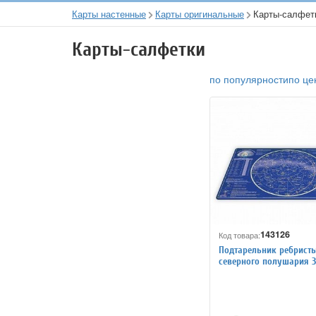
Карты настенные
Карты оригинальные
Карты-салфет
Карты-салфетки
по популярности
по це
143126
Код товара:
Подтарельник ребристы
северного полушария З
неба"