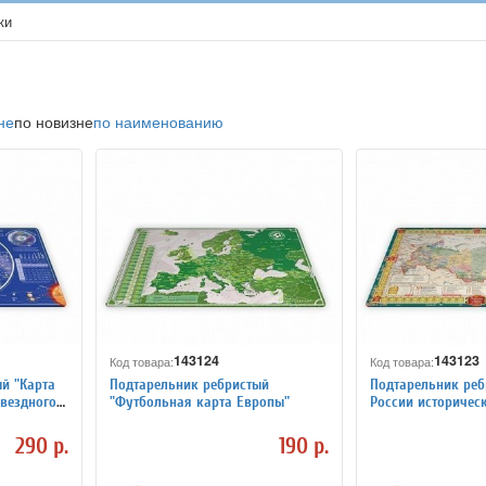
ки
не
по новизне
по наименованию
143124
143123
Код товара:
Код товара:
й "Карта
Подтарельник ребристый
Подтарельник реб
вездного
"Футбольная карта Европы"
России историчес
290 р.
190 р.