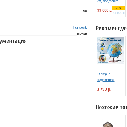
см, подставка
деревянная на
-1 %
150
99 000 р.
ножках
101 000 р.
Fundesk
Рекомендуе
Китай
кументация
Глобус с
подсветкой
физико-
3 790 р.
политический на
деревянной
подставке D=32
Похожие то
см