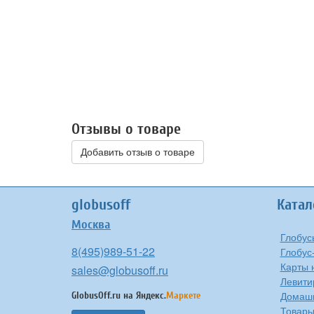
Отзывы о товаре
Добавить отзыв о товаре
globusoff
Катал
Москва
Глобус
8(495)989-51-22
Глобус
Карты 
sales@globusoff.ru
Левити
Домашн
GlobusOff.ru на
Яндекс.
Маркете
Товары