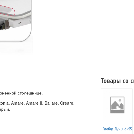
Товары со 
лоненной столешнице.
nia, Amare, Amare II, Ballare, Creare,
серый.
Глобус Луны d=95