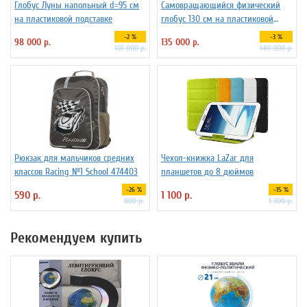
Глобус Луны напольный d=95 см
Самовращающийся физический
на пластиковой подставке
глобус 130 см на пластиковой
подставке
-2 %
-3 %
98 000 р.
135 000 р.
101 000 р.
140 000 р.
Рюкзак для мальчиков средних
Чехол-книжка LaZar для
классов Racing №1 School 474403
планшетов до 8 дюймов
-26 %
-15 %
590 р.
1 100 р.
800 р.
1 300 р.
Рекомендуем купить