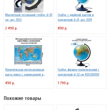
Магнитный летающий глобус d=10
Глобус с двойной картой и
см, арт. 1053
подсветкой d=21, арт. 0129
2 490 р.
890 р.
Политическая интерактивная
Глобус физико-политический с
карта мира с ламинацией в
подсветкой d=32 см К013200101
тубусе, 110 х 80 см, 1:28М
490 р.
1 790 р.
Похожие товары