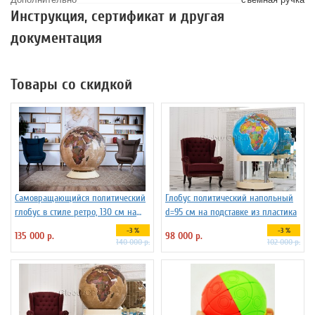
Инструкция, сертификат и другая
документация
Товары со скидкой
Самовращающийся политический
Глобус политический напольный
глобус в стиле ретро, 130 см на
d=95 см на подставке из пластика
пластиковой подставке
-3 %
-3 %
135 000 р.
98 000 р.
140 000 р.
102 000 р.