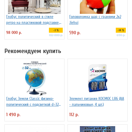
Глобус политический в стиле
Головоломка шар с гранями 2х2
ретро на пластиковой подставке,
Jiehui
d=95 см
-3 %
-14 %
98 000 р.
590 р.
102 000 р.
690 р.
Рекомендуем купить
Глобус Земли Classic физико-
Элемент питания КОСМОС LR6 (АА
политический с подсветкой d=32
- пальчиковые, 4 шт.)
см
1 490 р.
112 р.