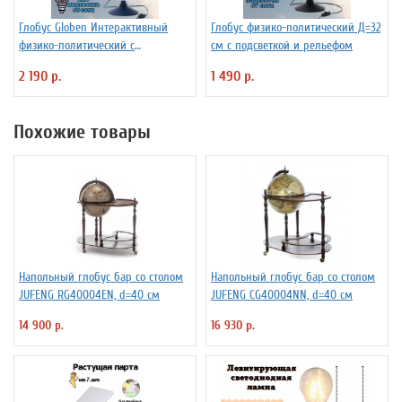
Глобус Globen Интерактивный
Глобус физико-политический Д=32
физико-политический с
см с подсветкой и рельефом
подсветкой рельефный
2 190 р.
1 490 р.
INT13200290 d=32 см
Похожие товары
Напольный глобус бар со столом
Напольный глобус бар со столом
JUFENG RG40004EN, d=40 см
JUFENG CG40004NN, d=40 см
14 900 р.
16 930 р.