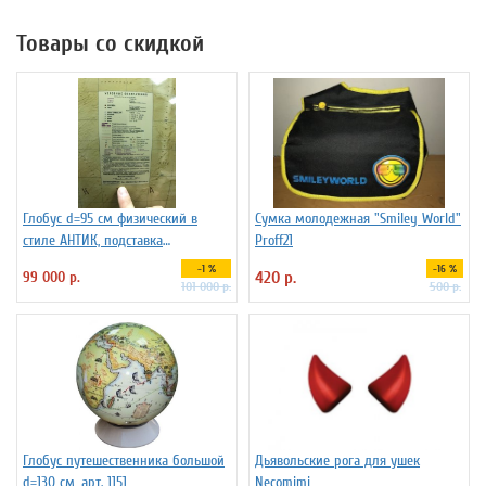
Товары со скидкой
Глобус d=95 см физический в
Сумка молодежная "Smiley World"
стиле АНТИК, подставка
Proff21
деревянная на ножках
-1 %
-16 %
99 000 р.
420 р.
101 000 р.
500 р.
Глобус путешественника большой
Дьявольские рога для ушек
d=130 см, арт. 1151
Necomimi