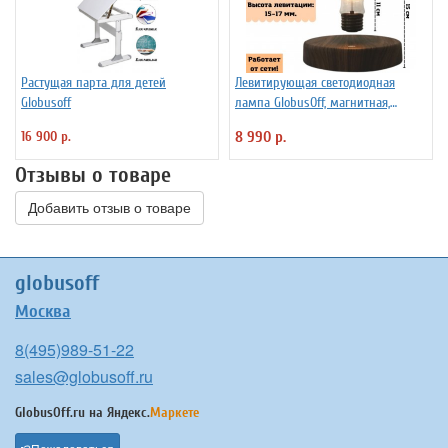
Растущая парта для детей
Левитирующая светодиодная
Globusoff
лампа GlobusOff, магнитная,
SIM10-PD
16 900 р.
8 990 р.
Отзывы о товаре
Добавить отзыв о товаре
globusoff
Москва
8(495)989-51-22
sales@globusoff.ru
GlobusOff.ru на
Яндекс.
Маркете