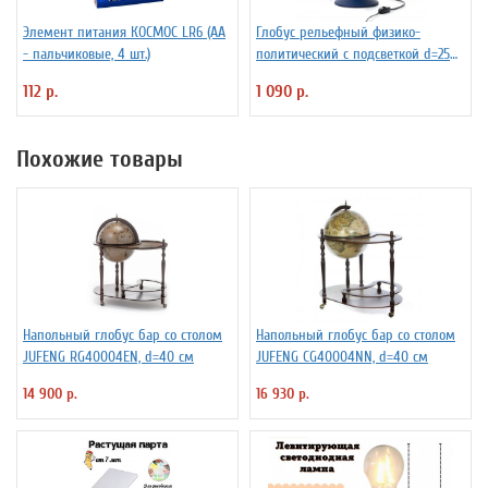
Элемент питания КОСМОС LR6 (АА
Глобус рельефный физико-
- пальчиковые, 4 шт.)
политический с подсветкой d=25
см
112 р.
1 090 р.
Похожие товары
Напольный глобус бар со столом
Напольный глобус бар со столом
JUFENG RG40004EN, d=40 см
JUFENG CG40004NN, d=40 см
14 900 р.
16 930 р.