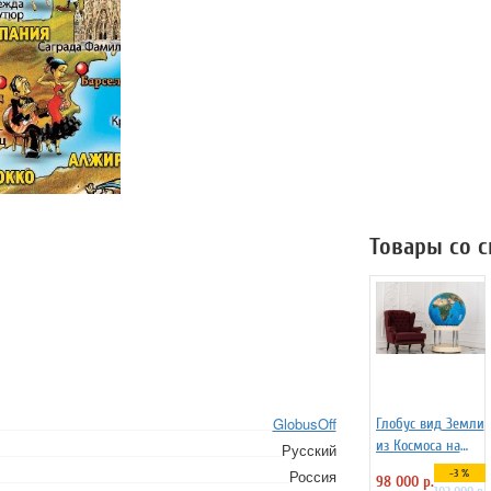
Товары со 
GlobusOff
Глобус вид Земли
из Космоса на
Русский
пластиковой
Россия
-3 %
98 000 р.
подставке, d=95