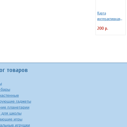
Карта
интерактивная
настольная
200 р.
"Наша Родина"
для детей,
капсульная
ламинация
ог товаров
ы
-бары
настенные
рующие гаджеты
ие планетарии
 для школы
ающие игры
альные игрушки