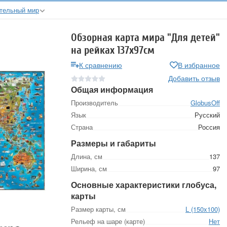
тельный мир
Обзорная карта мира "Для детей"
на рейках 137х97см
К сравнению
В избранное
Добавить отзыв
Общая информация
Производитель
GlobusOff
Язык
Русский
Страна
Россия
Размеры и габариты
Длина, см
137
Ширина, см
97
Основные характеристики глобуса,
карты
Размер карты, см
L (150x100)
Рельеф на шаре (карте)
Нет