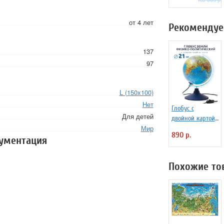
102 000 р.
см
от 4 лет
Рекомендуе
137
97
L (150x100)
Нет
Глобус с
Для детей
двойной картой
Мир
и подсветкой
890 р.
кументация
d=21, арт. 0129
Похожие то