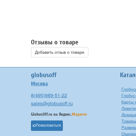
Отзывы о товаре
Добавить отзыв о товаре
globusoff
Катал
Москва
Глобус
8(495)989-51-22
Глобус
Карты 
sales@globusoff.ru
Левити
Домашн
GlobusOff.ru на
Яндекс.
Маркете
Товары
Пожаловаться
Развив
Оригин