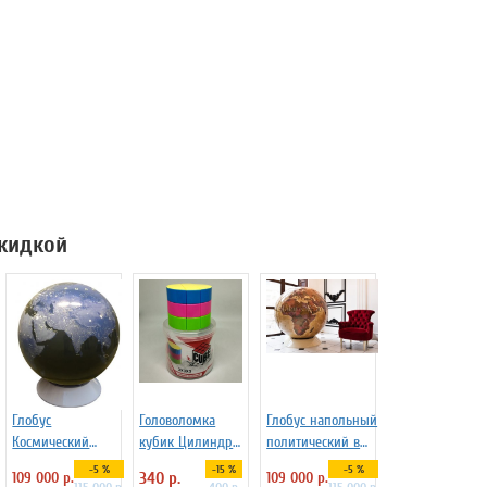
скидкой
Глобус
Головоломка
Глобус напольный
Космический
кубик Цилиндр
политический в
снимок Земли
Yisheng
стиле ретро d=130
-5 %
-15 %
-5 %
109 000 р.
340 р.
109 000 р.
d=130 на
см на пластике