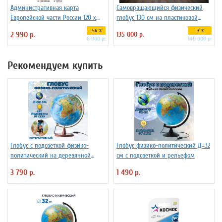
Административная карта
Самовращающийся физический
Европейской части России 120 х
глобус 130 см на пластиковой
150 см GlobusOff
подставке
-56 %
-3 %
2 990 р.
135 000 р.
6 900 р.
140 000 р.
Рекомендуем купить
Глобус с подсветкой физико-
Глобус физико-политический Д=32
политический на деревянной
см с подсветкой и рельефом
подставке D=32 см
3 790 р.
1 490 р.