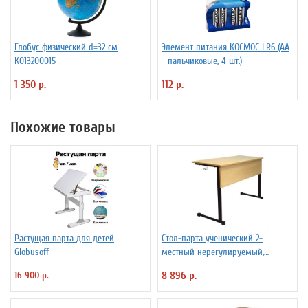
Глобус физический d=32 см
Элемент питания КОСМОС LR6 (АА
К013200015
- пальчиковые, 4 шт.)
1 350 р.
112 р.
Похожие товары
Растущая парта для детей
Стол-парта ученический 2-
Globusoff
местный нерегулируемый,
760х1200х500 мм, рост 6, цвет бук,
16 900 р.
8 896 р.
ПШ2/13А бук