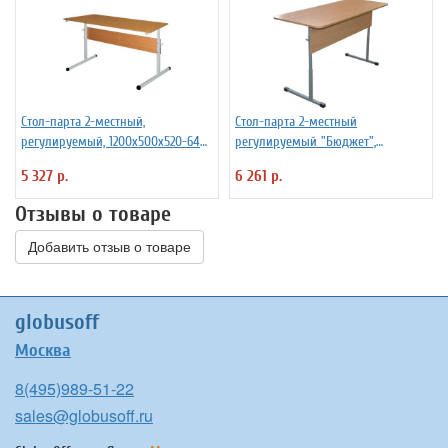
Стол-парта 2-местный,
Стол-парта 2-местный
регулируемый, 1200х500х520-640
регулируемый "Бюджет",
мм, рост 2-4, серый каркас, ЛДСП
1200х500х640-760 мм, рост 4-6,
5 327 р.
6 261 р.
бук, Ш-304 (2-4)
серый каркас, ЛДСП бук
Отзывы о товаре
Добавить отзыв о товаре
globusoff
Москва
8(495)989-51-22
sales@globusoff.ru