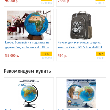
98 000 р.
2 990 р.
102 000 р.
6 900 р.
Глобус большой на подставке из
Рюкзак для мальчиков средних
дерева Вид из Космоса d=130 см
классов Racing №1 School 474403
-3 %
-26 %
135 000 р.
590 р.
140 000 р.
800 р.
Рекомендуем купить