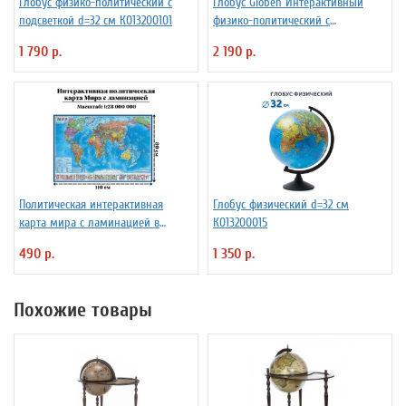
Глобус физико-политический с
Глобус Globen Интерактивный
подсветкой d=32 см К013200101
физико-политический с
подсветкой рельефный
1 790 р.
2 190 р.
INT13200290 d=32 см
Политическая интерактивная
Глобус физический d=32 см
карта мира с ламинацией в
К013200015
тубусе, 110 х 80 см, 1:28М
490 р.
1 350 р.
Похожие товары