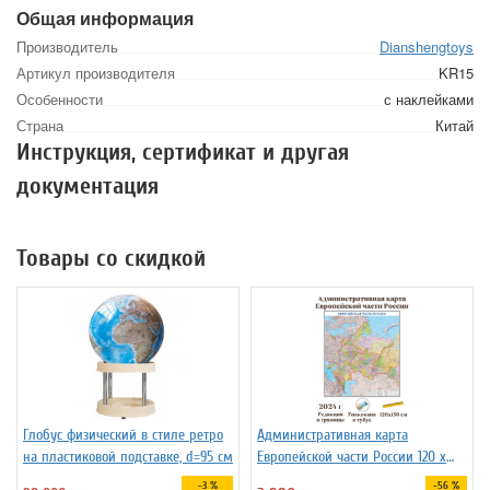
Общая информация
Производитель
Dianshengtoys
Артикул производителя
KR15
Особенности
с наклейками
Страна
Китай
Инструкция, сертификат и другая
документация
Товары со скидкой
Глобус физический в стиле ретро
Административная карта
на пластиковой подставке, d=95 см
Европейской части России 120 х
150 см GlobusOff
-3 %
-56 %