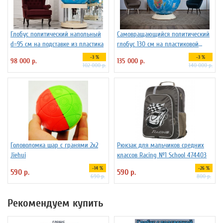
Глобус политический напольный
Самовращающийся политический
d=95 см на подставке из пластика
глобус 130 см на пластиковой
подставке
-3 %
-3 %
98 000 р.
135 000 р.
102 000 р.
140 000 р.
Головоломка шар с гранями 2х2
Рюкзак для мальчиков средних
Jiehui
классов Racing №1 School 474403
-14 %
-26 %
590 р.
590 р.
690 р.
800 р.
Рекомендуем купить