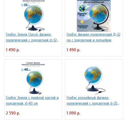
Глобус Земли Classic физико-
Глобус физико-политический Д=32
политический с подсветкой d=32
см с подсветкой и рельефом
см
1 490 р.
1 490 р.
Глобус Земли с двойной картой и
Глобус рельефный физико-
подсветкой, d=40 см
политический с подсветкой d=25
см
2 590 р.
1 090 р.