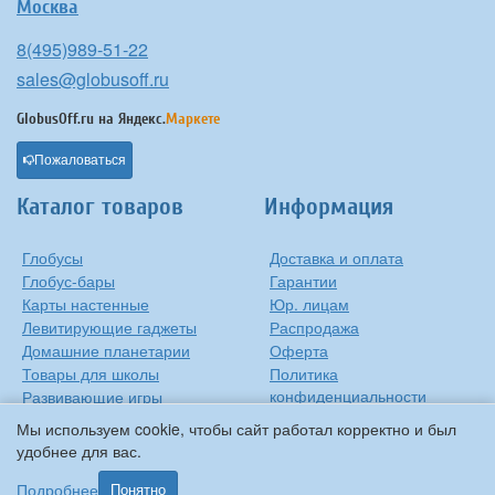
Москва
8(495)989-51-22
sales@globusoff.ru
GlobusOff.ru на
Яндекс.
Маркете
Пожаловаться
Каталог товаров
Информация
Глобусы
Доставка и оплата
Глобус-бары
Гарантии
Карты настенные
Юр. лицам
Левитирующие гаджеты
Распродажа
Домашние планетарии
Оферта
Товары для школы
Политика
конфиденциальности
Развивающие игры
Контакты
Оригинальные игрушки
Мы используем cookie, чтобы сайт работал корректно и был
О компании
Подарки на Новый Год
удобнее для вас.
Статьи и обзоры
Прочее
Подробнее
Понятно