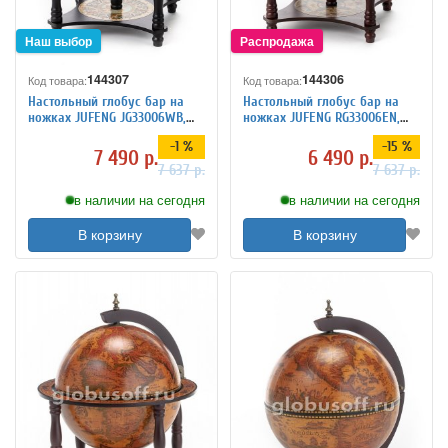
144307
144306
Код товара:
Код товара:
Настольный глобус бар на
Настольный глобус бар на
ножках JUFENG JG33006WB,
ножках JUFENG RG33006EN,
d=33 см
d=33 см
-1 %
-15 %
7 490 р.
6 490 р.
7 637 р.
7 637 р.
в наличии на сегодня
в наличии на сегодня
В корзину
В корзину