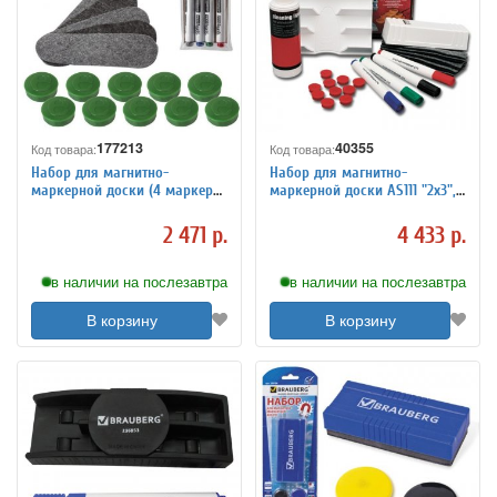
177213
40355
Код товара:
Код товара:
Набор для магнитно-
Набор для магнитно-
маркерной доски (4 маркера
маркерной доски AS111 "2х3",
+ стиратель + чистящее
231224
средство + 10 магнитов), "2х3"
2 471 р.
4 433 р.
ecoBoards,
в наличии на послезавтра
в наличии на послезавтра
В корзину
В корзину