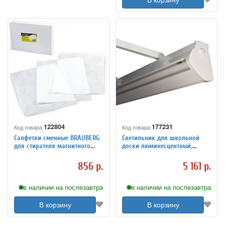
В корзину
122804
177231
Код товара:
Код товара:
Салфетки сменные BRAUBERG
Светильник для школьной
для стирателя магнитного
доски люминесцентный,
235528, 160х240 мм (100 шт)
КСЕНОН Master ЛБО01, 1
люминесцентная лампа х36
856 р.
5 161 р.
Вт, ЭПРА, 140136
в наличии на послезавтра
в наличии на послезавтра
В корзину
В корзину