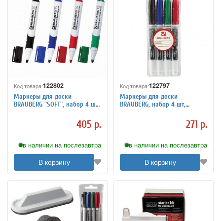
122802
122797
Код товара:
Код товара:
Маркеры для доски
Маркеры для доски
BRAUBERG "SOFT", набор 4 шт,
BRAUBERG, набор 4 шт,
резиновая вставка, 5 мм
круглый наконечник 4 мм
(синий, черный, красный,
(черный, синий, красный,
405 р.
271 р.
зеленый)
зеленый)
в наличии на послезавтра
в наличии на послезавтра
В корзину
В корзину