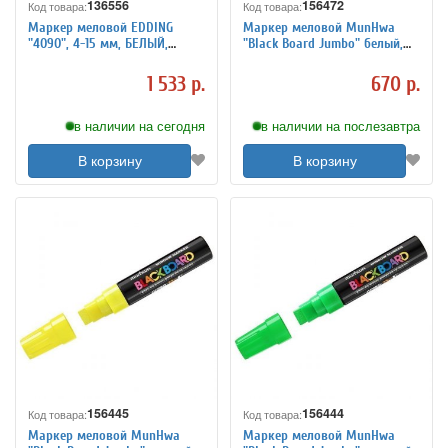
136556
156472
Код товара:
Код товара:
Маркер меловой EDDING
Маркер меловой MunHwa
"4090", 4-15 мм, БЕЛЫЙ,
"Black Board Jumbo" белый,
влагостираемый, для гладких
15мм, водная основа
поверхностей, E-4090/49
1 533 р.
670 р.
в наличии на сегодня
в наличии на послезавтра
В корзину
В корзину
156445
156444
Код товара:
Код товара:
Маркер меловой MunHwa
Маркер меловой MunHwa