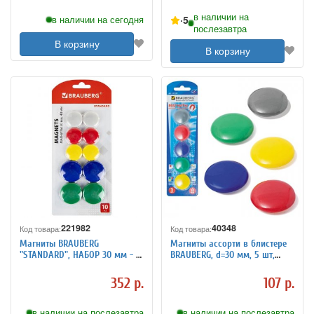
в наличии на
5
в наличии на сегодня
послезавтра
В корзину
В корзину
221982
40348
Код товара:
Код товара:
Магниты BRAUBERG
Магниты ассорти в блистере
"STANDARD", НАБОР 30 мм - 6
BRAUBERG, d=30 мм, 5 шт,
шт., 40 мм - 4 шт., ассорти,
231729
237471
352 р.
107 р.
в наличии на послезавтра
в наличии на послезавтра