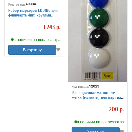
40334
Код товара:
Набор маркеров EDDING для
флипчарта 4шт, круглый
наконечник 1,5-3мм, 150677
1 243 р.
в наличии на послезавтра
В корзину
12023
Код товара:
Разноцветные магнитные
метки (магниты) для карт на
магнитной основе
200 р.
в наличии на послезавтра