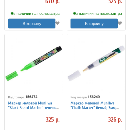
670 р.
325 р.
в наличии на послезавтра
в наличии на послезавтра
В корзину
В корзину
156474
156249
Код товара:
Код товара:
Маркер меловой MunHwa
Маркер меловой MunHwa
"Black Board Marker" зеленый,
"Chalk Marker" белый, 3мм,
3мм, водная основа
спиртовая основа, пакет
325 р.
326 р.