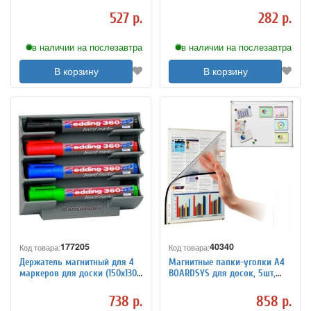
маркера, 85х160 мм,
мм), BRAUBERG "Standard",
прозрачный акрил
237092
527 р.
282 р.
в наличии на послезавтра
в наличии на послезавтра
В корзину
В корзину
177205
40340
Код товара:
Код товара:
Держатель магнитный для 4
Магнитные папки-уголки А4
маркеров для доски (150х130
BOARDSYS для досок, 5шт,
мм), EDDING, E-BMA/3
220*300 мм, 231699
738 р.
858 р.