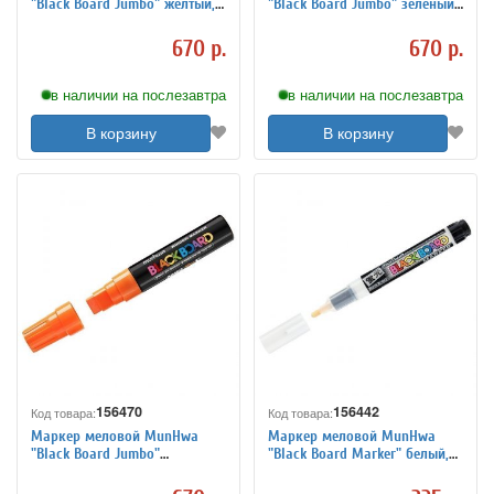
"Black Board Jumbo" желтый,
"Black Board Jumbo" зеленый,
15мм, водная основа
15мм, водная основа
670 р.
670 р.
в наличии на послезавтра
в наличии на послезавтра
В корзину
В корзину
156470
156442
Код товара:
Код товара:
Маркер меловой MunHwa
Маркер меловой MunHwa
"Black Board Jumbo"
"Black Board Marker" белый,
оранжевый, 15мм, водная
3мм, водная основа
основа