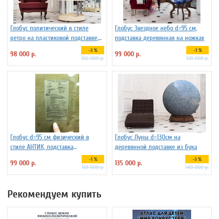
Глобус политический в стиле
Глобус Звездное небо d=95 см,
ретро на пластиковой подставке,
подставка деревянная на ножках
d=95 см
-3 %
-1 %
98 000 р.
99 000 р.
102 000 р.
101 000 р.
Глобус d=95 см физический в
Глобус Луны d=130см на
стиле АНТИК, подставка
деревянной подставке из бука
деревянная на ножках
-1 %
-3 %
99 000 р.
135 000 р.
101 000 р.
140 000 р.
Рекомендуем купить