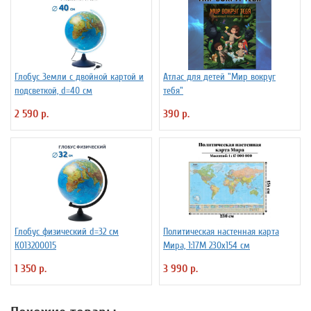
Глобус Земли с двойной картой и
Атлас для детей "Мир вокруг
подсветкой, d=40 см
тебя"
2 590 р.
390 р.
Глобус физический d=32 см
Политическая настенная карта
К013200015
Мира, 1:17М 230х154 см
1 350 р.
3 990 р.