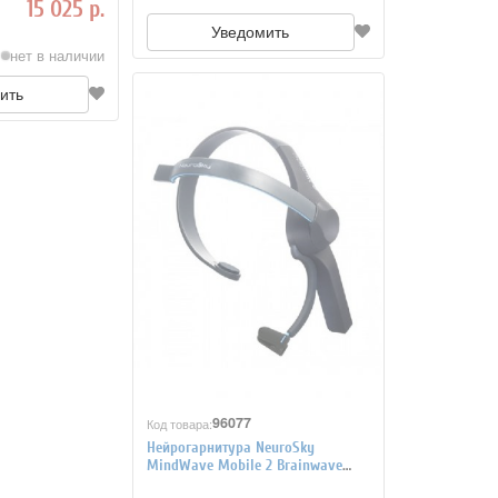
15 025 р.
Уведомить
нет в наличии
ить
96077
Код товара:
Нейрогарнитура NeuroSky
MindWave Mobile 2 Brainwave
StarterKit