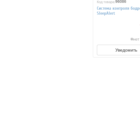
96086
Код товара:
Система контроля бодр
SleepAlert
нет
Уведомить