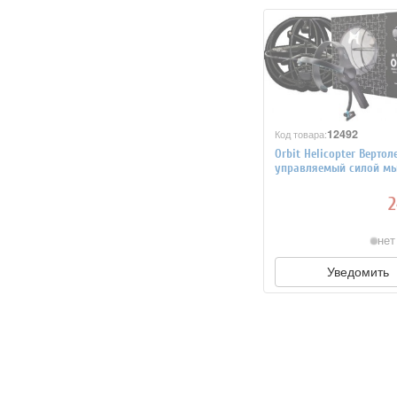
12492
Код товара:
Orbit Helicopter Вертол
управляемый силой мы
Neurosky Mindwave Mob
гарнитура
2
нет
Уведомить