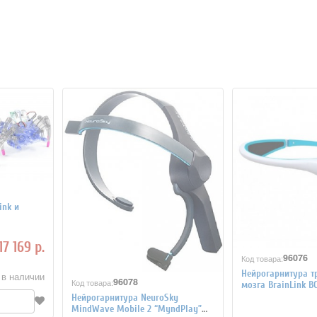
ink и
17 169 р.
96076
Код товара:
Нейрогарнитура т
 в наличии
96078
Код товара:
мозга BrainLink BC
Нейрогарнитура NeuroSky
MindWave Mobile 2 “MyndPlay”