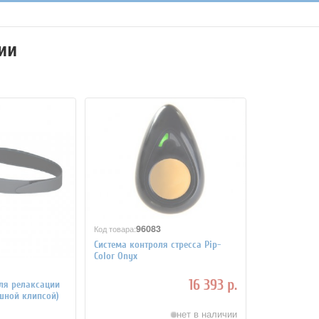
ии
96083
Код товара:
Система контроля стресса Pip-
Color Onyx
16 393 р.
ля релаксации
ушной клипсой)
нет в наличии