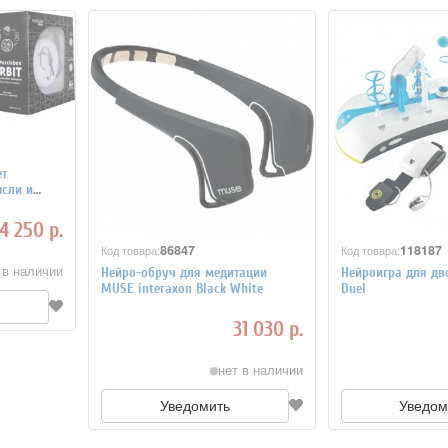
ет
сли и
ile нейро-
4 250 р.
86847
118187
Код товара:
Код товара:
 в наличии
Нейро-обруч для медитации
Нейроигра для дв
MUSE interaxon Black White
Duel
31 030 р.
нет в наличии
Уведомить
Уведом