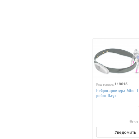
118615
Код товара:
Нейрогарнитура Mind L
робот Паук
нет
Уведомить