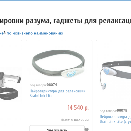
ировки разума, гаджеты для релаксац
не
по новизне
по наименованию
96074
Код товара:
Нейрогарнитура для релаксации
BrainLink Lite
14 540 р.
96075
Код товара:
Нейрогарнитура д
нет в наличии
BrainLink Lite (с 
Уведомить