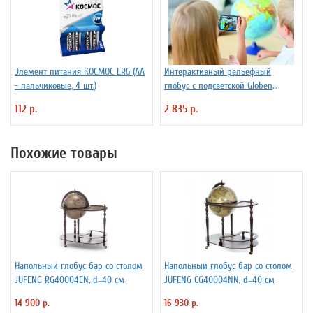
Элемент питания КОСМОС LR6 (АА
Интерактивный рельефный
- пальчиковые, 4 шт.)
глобус с подсветской Globen
INT13200291 d=32 см
112 р.
2 835 р.
Похожие товары
Напольный глобус бар со столом
Напольный глобус бар со столом
JUFENG RG40004EN, d=40 см
JUFENG CG40004NN, d=40 см
14 900 р.
16 930 р.