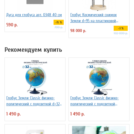
Дуга для глобуса арт. 0348 40 см
Глобус Космический снимок
Земли d=95 на пластиковой
-15 %
590 р.
подставке
700 р.
-3 %
98 000 р.
102 000 р.
Рекомендуем купить
Глобус Земли Classic физико-
Глобус Земли Classic физико-
политический с подсветкой d=32
политический с подсветкой
см
рельефный, d=32 см Ке013200233
1 490 р.
1 490 р.