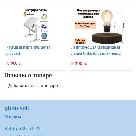
Растущая парта для детей
Левитирующая светодиодная
Globusoff
лампа GlobusOff, магнитная,
SIM10-PD
16 900 р.
8 990 р.
Отзывы о товаре
Добавить отзыв о товаре
globusoff
Москва
8(495)989-51-22