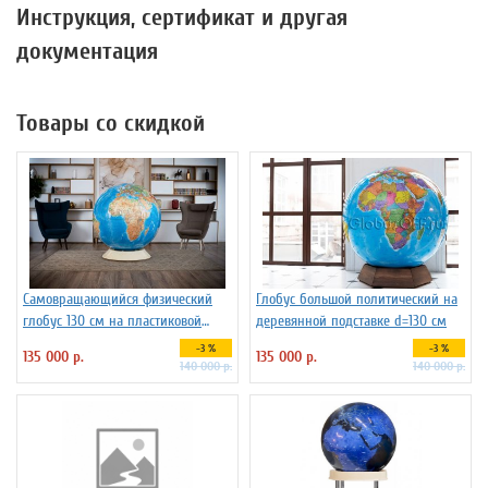
Инструкция, сертификат и другая
документация
Товары со скидкой
Самовращающийся физический
Глобус большой политический на
глобус 130 см на пластиковой
деревянной подставке d=130 см
подставке
-3 %
-3 %
135 000 р.
135 000 р.
140 000 р.
140 000 р.