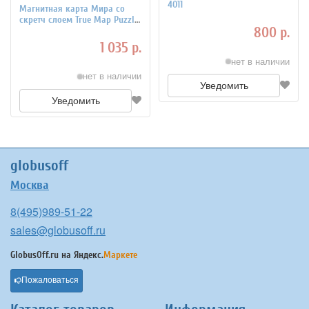
4011
Магнитная карта Мира со
скретч слоем True Map Puzzle
800 р.
Silver
1 035 р.
нет в наличии
нет в наличии
Уведомить
Уведомить
globusoff
Москва
8(495)989-51-22
sales@globusoff.ru
GlobusOff.ru на
Яндекс.
Маркете
Пожаловаться