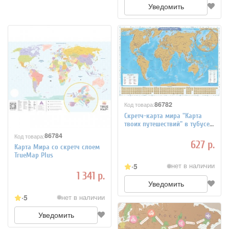
Уведомить
86782
Код товара:
Скретч-карта мира "Карта
твоих путешествий" в тубусе,
86*60 см
86784
Код товара:
627 р.
Карта Мира со скретч слоем
TrueMap Plus
5
нет в наличии
1 341 р.
Уведомить
5
нет в наличии
Уведомить