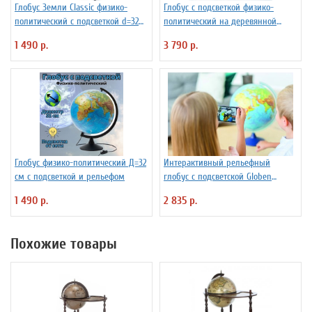
Глобус Земли Classic физико-
Глобус с подсветкой физико-
политический с подсветкой d=32
политический на деревянной
см
подставке D=32 см
1 490 р.
3 790 р.
Глобус физико-политический Д=32
Интерактивный рельефный
см с подсветкой и рельефом
глобус с подсветской Globen
INT13200291 d=32 см
1 490 р.
2 835 р.
Похожие товары