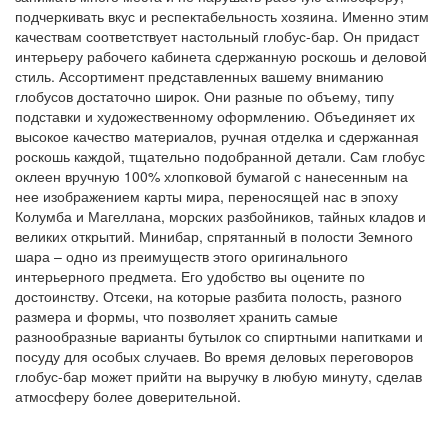
подчеркивать вкус и респектабельность хозяина. Именно этим
качествам соответствует настольный глобус-бар. Он придаст
интерьеру рабочего кабинета сдержанную роскошь и деловой
стиль. Ассортимент представленных вашему вниманию
глобусов достаточно широк. Они разные по объему, типу
подставки и художественному оформлению. Объединяет их
высокое качество материалов, ручная отделка и сдержанная
роскошь каждой, тщательно подобранной детали. Сам глобус
оклеен вручную 100% хлопковой бумагой с нанесенным на
нее изображением карты мира, переносящей нас в эпоху
Колумба и Магеллана, морских разбойников, тайных кладов и
великих открытий. Минибар, спрятанный в полости Земного
шара – одно из преимуществ этого оригинального
интерьерного предмета. Его удобство вы оцените по
достоинству. Отсеки, на которые разбита полость, разного
размера и формы, что позволяет хранить самые
разнообразные варианты бутылок со спиртными напитками и
посуду для особых случаев. Во время деловых переговоров
глобус-бар может прийти на выручку в любую минуту, сделав
атмосферу более доверительной.