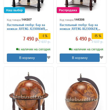
144307
144306
Код товара:
Код товара:
Настольный глобус бар на
Настольный глобус бар на
ножках JUFENG JG33006WB,
ножках JUFENG RG33006EN,
d=33 см
d=33 см
-1 %
-15 %
7 490 р.
6 490 р.
7 637 р.
7 637 р.
в наличии на сегодня
в наличии на сегодня
В корзину
В корзину