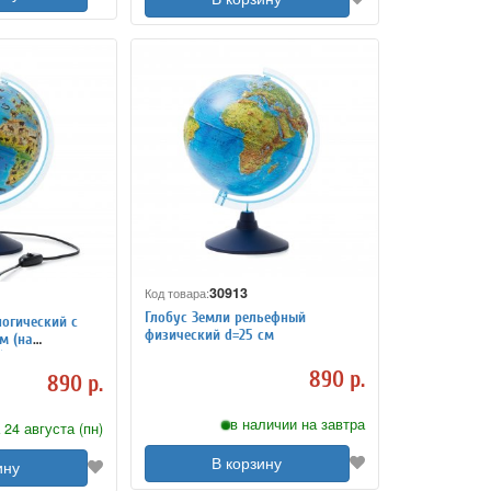
30913
Код товара:
Глобус Земли рельефный
логический с
физический d=25 см
м (на
)
890 р.
890 р.
в наличии на завтра
 24 августа (пн)
В корзину
ину