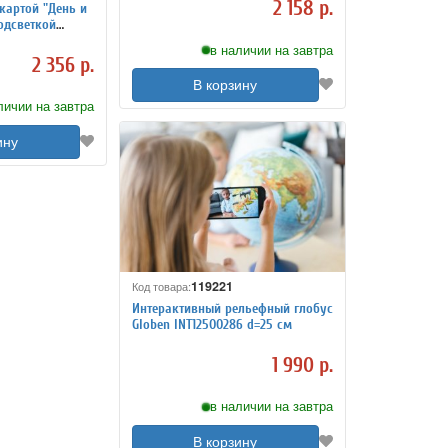
2 158 р.
картой "День и
одсветкой
в наличии на завтра
2 356 р.
В корзину
личии на завтра
ину
119221
Код товара:
Интерактивный рельефный глобус
Globen INT12500286 d=25 см
1 990 р.
в наличии на завтра
В корзину