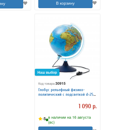
В корзину
ину
30915
Код товара:
Глобус рельефный физико-
политический с подсветкой d=25
см
1 090 р.
в наличии на 16 августа
5
(вс)