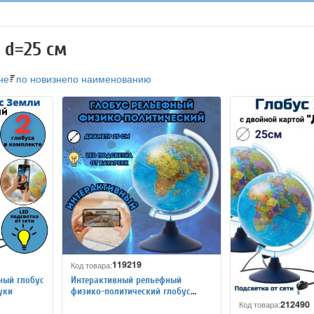
 d=25 см
не
по новизне
по наименованию
119219
Код товара:
ный глобус
Интерактивный рельефный
уки
физико-политический глобус
Globen INT12500287 d=25 см
212490
Код товара: