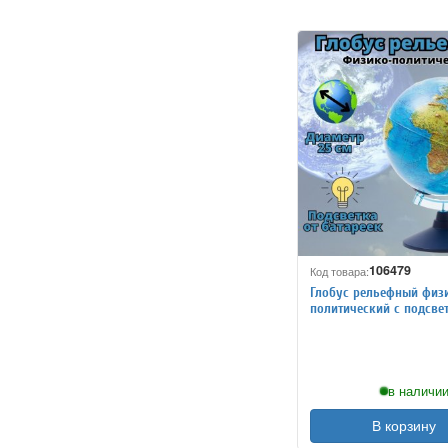
106479
Код товара:
Глобус рельефный физ
политический с подсве
батареек, d=25 см
в наличии
В корзину