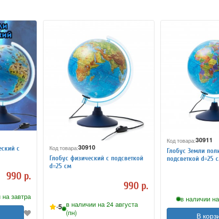
30911
Код товара:
30910
Код товара:
еский с
Глобус Земли пол
Глобус физический с подсветкой
подсветкой d=25 
d=25 см
990 р.
990 р.
 на завтра
в наличии на
в наличии на 24 августа
5
(пн)
В корз