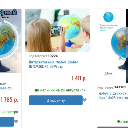
119224
Код товара:
Интерактивный глобус Globen
INT12500284 d=25 см
1 411 р.
ико-
141182
Код товара:
ткой от
в наличии на 24 августа (пн)
Глобус с двойной 
Ночь" d=25 см с п
1 785 р.
В корзину
 на завтра
в на