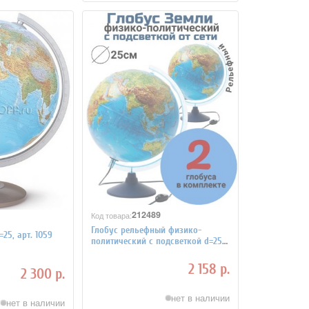
212489
Код товара:
Глобус рельефный физико-
25, арт. 1059
политический с подсветкой d=25
см Globusoff, 2 штуки
2 158 р.
2 300 р.
нет в наличии
нет в наличии