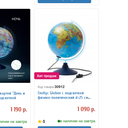
30912
Код товара:
Глобус Globen с подсветкой
картой "День и
физико-политический d=25 см
одсветкой
Ке012500191
1 090 р.
1 190 р.
5
в наличии на завтра
личии на завтра