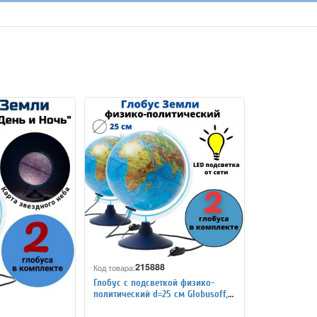
215888
Код товара:
Глобус с подсветкой физико-
политический d=25 см Globusoff, 2
штуки