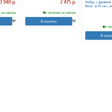
3 940 р.
2 475 р.
Глобус с двойной 
Ночь" d=25 см с п
Globusoff, 2 штуки
 на завтра
в наличии на завтра
В корзину
в на
В корз