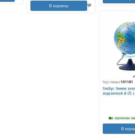
В корзину
141181
Код товара:
Глобус Земли зоо
подсветкой d=25 с
английском языке
в наличии на
В корз