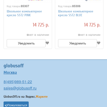
85307
85306
Код товара:
Код товара:
Школьное компьютерное
Школьное компьютерное
кресло SST2 PINK
кресло SST2 BLUE
14 725 р.
14 725 р.
нет в наличии
нет в наличии
Уведомить
Уведомить
globusoff
Москва
8(495)989-51-22
sales@globusoff.ru
GlobusOff.ru на
Яндекс.
Маркете
Пожаловаться