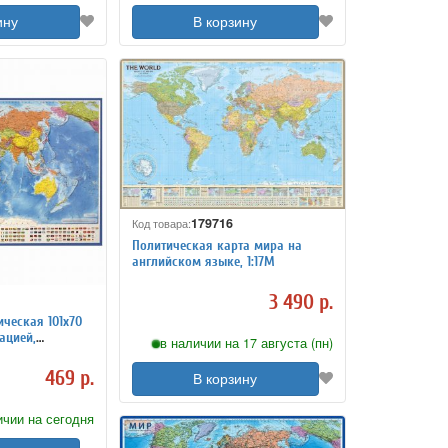
ину
В корзину
179716
Код товара:
Политическая карта мира на
английском языке, 1:17М
3 490 р.
ческая 101х70
ацией,
в наличии на 17 августа (пн)
тубусе,
469 р.
В корзину
ичии на сегодня