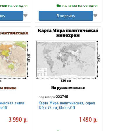
ичии на сегодня
в наличии на сегодня
ину
В корзину
223745
Код товара:
ическая антик
Карта Мира политическая, серая
usOff
120 х 75 см, GlobusOff
3 990 р.
1 490 р.