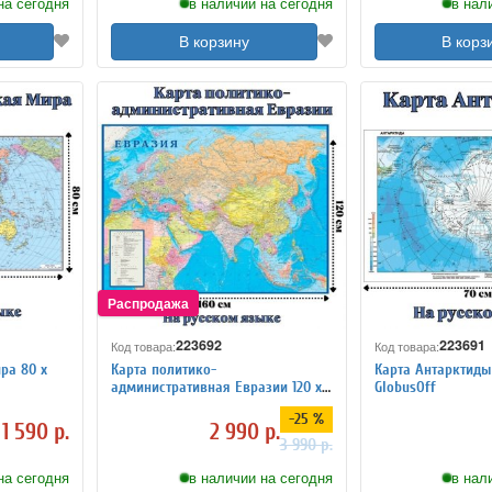
на сегодня
в наличии на сегодня
в нал
В корзину
В корз
223692
223691
Код товара:
Код товара:
а 80 х
Карта политико-
Карта Антарктиды 
административная Евразии 120 х
GlobusOff
160 см, GlobusOff
-25 %
1 590 р.
2 990 р.
3 990 р.
на сегодня
в наличии на сегодня
в нал