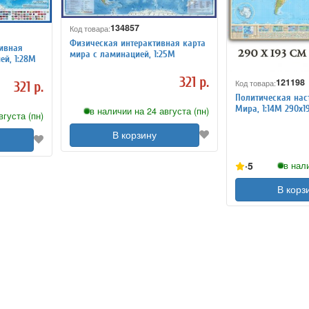
134857
Код товара:
Физическая интерактивная карта
тивная
мира с ламинацией, 1:25М
ей, 1:28М
321 р.
121198
Код товара:
321 р.
Политическая нас
Мира, 1:14М 290х1
в наличии на 24 августа (пн)
вгуста (пн)
В корзину
5
в нал
В корз