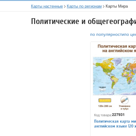
Карты настенные
Карты по регионам
Карты Мира
Политические и общегеограф
по популярности
по це
227931
Код товара:
Политическая карта ми
английском языке 120 х
GlobusOff