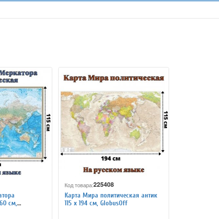
225408
Код товара:
атора
Карта Мира политическая антик
60 см,
115 х 194 см, GlobusOff