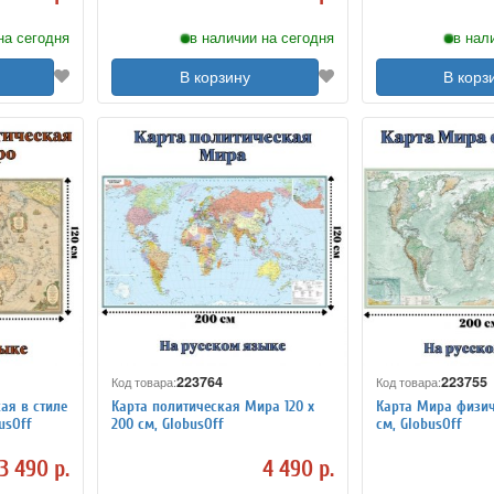
на сегодня
в наличии на сегодня
в нал
В корзину
В корз
223764
223755
Код товара:
Код товара:
ая в стиле
Карта политическая Мира 120 х
Карта Мира физич
busOff
200 см, GlobusOff
см, GlobusOff
3 490 р.
4 490 р.