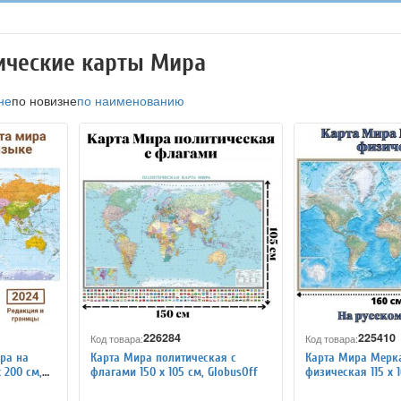
ические карты Мира
не
по новизне
по наименованию
226284
225410
Код товара:
Код товара:
ра на
Карта Мира политическая с
Карта Мира Мерк
 200 см,
флагами 150 х 105 см, GlobusOff
физическая 115 х 1
GlobusOff