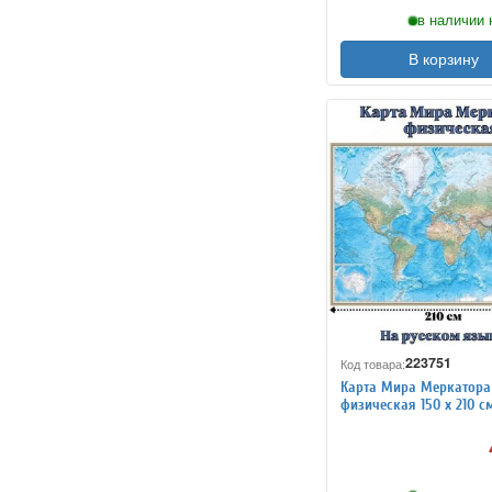
в наличии 
В корзину
223751
Код товара:
Карта Мира Меркатора
физическая 150 х 210 см
GlobusOff