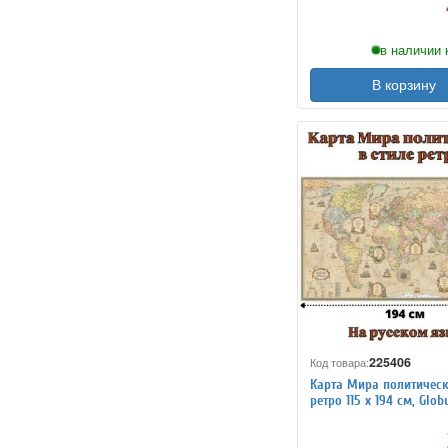
в наличии 
В корзину
225406
Код товара:
Карта Мира политическ
ретро 115 х 194 см, Glob