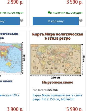
2 990 р.
3 590 р.
ичии на сегодня
в наличии на сегодня
ину
В корзину
223766
Код товара:
ическая 120 х
Карта Мира политическая в стиле
ретро 150 х 250 см, GlobusOff
3 900 р.
5 990 р.