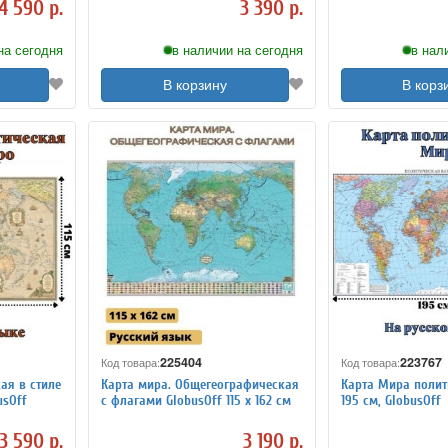
4 590 р.
3 390 р.
на сегодня
в наличии на сегодня
в нал
В корзину
В корз
225404
223767
Код товара:
Код товара:
ая в стиле
Карта мира. Общегеографическая
Карта Мира полит
usOff
с флагами GlobusOff 115 х 162 см
195 см, GlobusOff
3 590 р.
3 190 р.