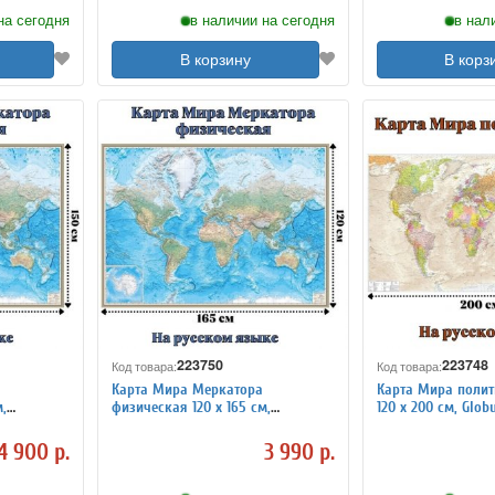
на сегодня
в наличии на сегодня
в нал
В корзину
В корз
223750
223748
Код товара:
Код товара:
Карта Мира Меркатора
Карта Мира полит
,
физическая 120 х 165 см,
120 х 200 см, Glob
GlobusOff
4 900 р.
3 990 р.