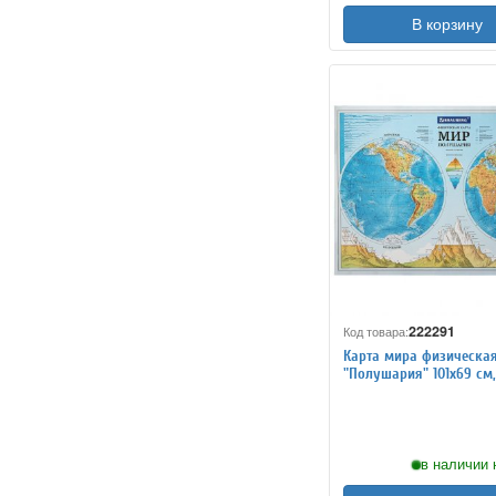
В корзину
222291
Код товара:
Карта мира физическа
"Полушария" 101х69 см,
интерактивная, в тубус
BRAUBERG, 112376
в наличии 