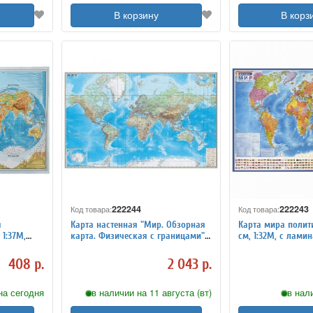
В корзину
В корз
222244
222243
Код товара:
Код товара:
я
Карта настенная "Мир. Обзорная
Карта мира полити
 1:37М,
карта. Физическая с границами",
см, 1:32М, с ламин
е,
М-1:15 млн., 192х140 см,
интерактивная, в 
ламинированная
BRAUBERG, 112382
408 р.
2 043 р.
на сегодня
в наличии на 11 августа (вт)
в нал