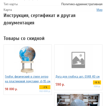
Тип карты
Политико-административная
Карта
Мир
Инструкция, сертификат и другая
документация
Товары со скидкой
Глобус физический в стиле ретро
Дуга для глобуса арт. 0348 40 см
на пластиковой подставке, d=95 см
-15 %
590 р.
700 р.
-3 %
98 000 р.
102 000 р.