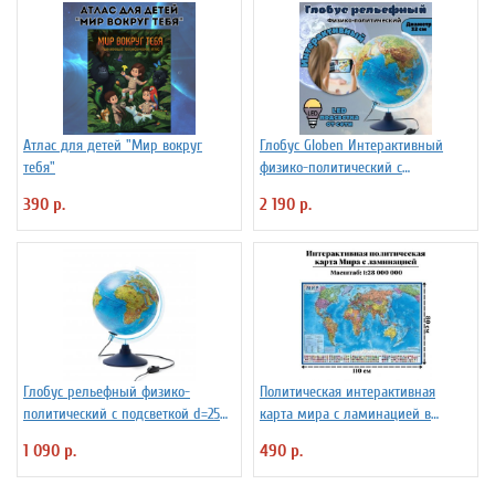
Атлас для детей "Мир вокруг
Глобус Globen Интерактивный
тебя"
физико-политический с
подсветкой рельефный
390 р.
2 190 р.
INT13200290 d=32 см
Глобус рельефный физико-
Политическая интерактивная
политический с подсветкой d=25
карта мира с ламинацией в
см
тубусе, 110 х 80 см, 1:28М
1 090 р.
490 р.