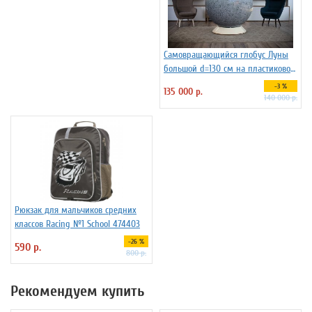
Самовращающийся глобус Луны
большой d=130 см на пластиковой
подставке
-3 %
135 000 р.
140 000 р.
Рюкзак для мальчиков средних
классов Racing №1 School 474403
-26 %
590 р.
800 р.
Рекомендуем купить