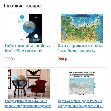
Похожие товары
Глобус с двойной картой "День и
Карта интерактивная настольная
Ночь" d=25 см с подсветкой
"Наша Родина" для детей,
капсульная ламинация
1 190 р.
200 р.
Глобус физический d=64 см на
Карта железных дорог России и
напольной деревянной подставке
сопредельных государств 200 х 119
см GlobusOff