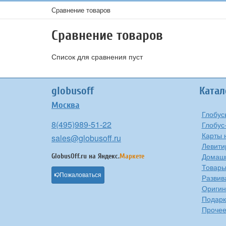
Сравнение товаров
Сравнение товаров
Список для сравнения пуст
globusoff
Катал
Москва
Глобус
8(495)989-51-22
Глобус
Карты 
sales@globusoff.ru
Левити
Домашн
GlobusOff.ru на
Яндекс.
Маркете
Товары
Пожаловаться
Развив
Оригин
Подарк
Проче