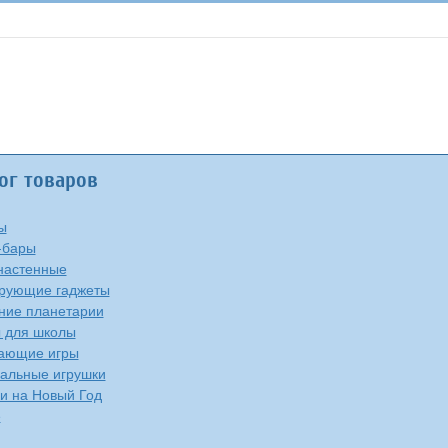
ог товаров
ы
-бары
настенные
рующие гаджеты
ие планетарии
 для школы
ающие игры
альные игрушки
и на Новый Год
е