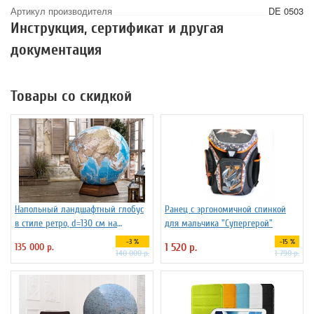
Артикул производителя
DE 0503
Инструкция, сертификат и другая
документация
Товары со скидкой
Напольный ландшафтный глобус
Ранец с эргономичной спинкой
в стиле ретро, d=130 см на
для мальчика "Супергерой"
подставке из бука
-3 %
-15 %
135 000 р.
1 520 р.
140 000 р.
1 790 р.