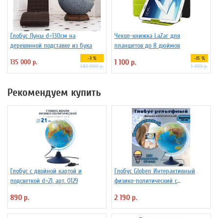
Глобус Луны d=130см на
Чехол-книжка LaZar для
деревянной подставке из бука
планшетов до 8 дюймов
-3 %
-15 %
135 000 р.
1 100 р.
140 000 р.
1 300 р.
Рекомендуем купить
Глобус с двойной картой и
Глобус Globen Интерактивный
подсветкой d=21, арт. 0129
физико-политический с
подсветкой рельефный
890 р.
2 190 р.
INT13200290 d=32 см