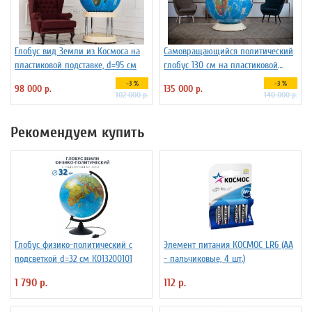
Глобус вид Земли из Космоса на
Самовращающийся политический
пластиковой подставке, d=95 см
глобус 130 см на пластиковой
подставке
-3 %
-3 %
98 000 р.
135 000 р.
102 000 р.
140 000 р.
Рекомендуем купить
Глобус физико-политический с
Элемент питания КОСМОС LR6 (АА
подсветкой d=32 см К013200101
- пальчиковые, 4 шт.)
1 790 р.
112 р.