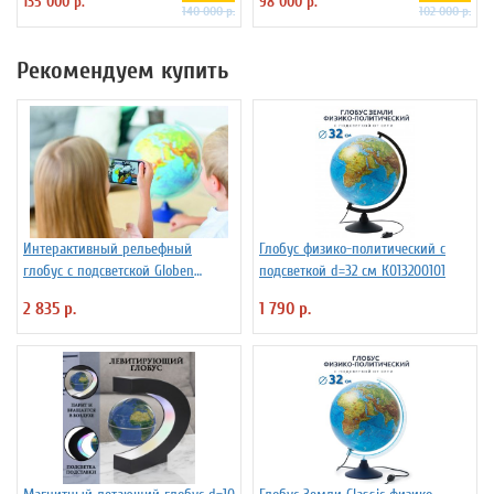
135 000 р.
98 000 р.
140 000 р.
102 000 р.
Рекомендуем купить
Интерактивный рельефный
Глобус физико-политический с
глобус с подсветской Globen
подсветкой d=32 см К013200101
INT13200291 d=32 см
2 835 р.
1 790 р.