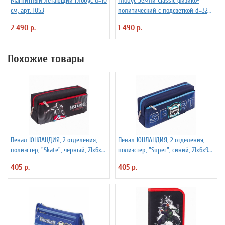
Магнитный летающий глобус d=10
Глобус Земли Classic физико-
см, арт. 1053
политический с подсветкой d=32
см
2 490 р.
1 490 р.
Похожие товары
Пенал ЮНЛАНДИЯ, 2 отделения,
Пенал ЮНЛАНДИЯ, 2 отделения,
полиэстер, "Skate", черный, 21х6х9
полиэстер, "Super", синий, 21х6х9
см, 270276
см, 270277
405 р.
405 р.