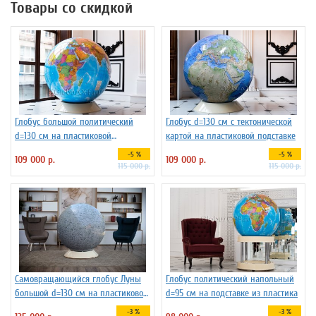
Товары со скидкой
Глобус большой политический
Глобус d=130 см с тектонической
d=130 см на пластиковой
картой на пластиковой подставке
подставке, арт.1149
-5 %
-5 %
109 000 р.
109 000 р.
115 000 р.
115 000 р.
Самовращающийся глобус Луны
Глобус политический напольный
большой d=130 см на пластиковой
d=95 см на подставке из пластика
подставке
-3 %
-3 %