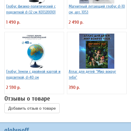
Глобус физико-политический с
Магнитный летающий глобус d=10
подсветкой d=32 см К013200101
см, арт. 1053
1 490 р.
2 490 р.
Глобус Земли с двойной картой и
Атлас для детей "Мир вокруг
подсветкой, d=40 см
тебя"
2 590 р.
390 р.
Отзывы о товаре
Добавить отзыв о товаре
globusoff