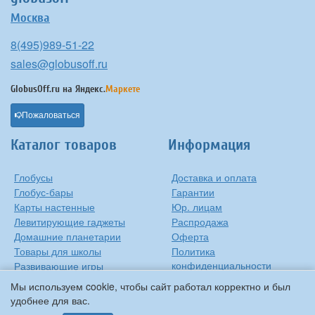
Москва
8(495)989-51-22
sales@globusoff.ru
GlobusOff.ru на
Яндекс.
Маркете
Пожаловаться
Каталог товаров
Информация
Глобусы
Доставка и оплата
Глобус-бары
Гарантии
Карты настенные
Юр. лицам
Левитирующие гаджеты
Распродажа
Домашние планетарии
Оферта
Товары для школы
Политика
конфиденциальности
Развивающие игры
Контакты
Оригинальные игрушки
Мы используем cookie, чтобы сайт работал корректно и был
О компании
Подарки на Новый Год
удобнее для вас.
Статьи и обзоры
Прочее