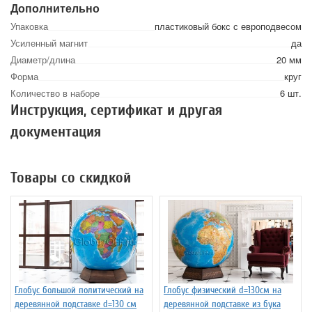
Дополнительно
Упаковка
пластиковый бокс с европодвесом
Усиленный магнит
да
Диаметр/длина
20 мм
Форма
круг
Количество в наборе
6 шт.
Инструкция, сертификат и другая
документация
Товары со скидкой
Глобус большой политический на
Глобус физический d=130см на
деревянной подставке d=130 см
деревянной подставке из бука