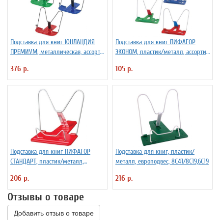
Подставка для книг ЮНЛАНДИЯ
Подставка для книг ПИФАГОР
ПРЕМИУМ, металлическая, ассорти,
ЭКОНОМ, пластик/металл, ассорти,
европодвес, 236902
в пакете, 236658
376 р.
105 р.
Подставка для книг ПИФАГОР
Подставка для книг, пластик/
СТАНДАРТ, пластик/металл,
металл, европодвес, 8С41/8С19,6С19
ассорти, отделение для ручки,
206 р.
216 р.
европодвес, 236901
Отзывы о товаре
Добавить отзыв о товаре