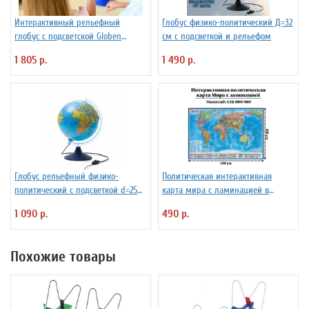
Интерактивный рельефный
Глобус физико-политический Д=32
глобус с подсветской Globen
см с подсветкой и рельефом
INT13200291 d=32 см
1 805 р.
1 490 р.
Глобус рельефный физико-
Политическая интерактивная
политический с подсветкой d=25
карта мира с ламинацией в
см
тубусе, 110 х 80 см, 1:28М
1 090 р.
490 р.
Похожие товары