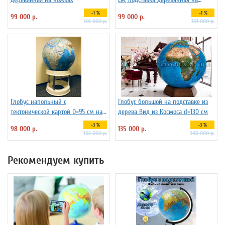
ножках
-1 %
-1 %
99 000 р.
99 000 р.
101 000 р.
101 000 р.
Глобус напольный с
Глобус большой на подставке из
тектонической картой D=95 см на
дерева Вид из Космоса d=130 см
пластиковой подставке
-3 %
-3 %
98 000 р.
135 000 р.
102 000 р.
140 000 р.
Рекомендуем купить