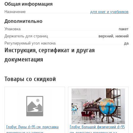
Общая информация
Назначение
для книг и учебников
Дополнительно
Упаковка
пакет
Держатель для страниц
верхний, нижний
Регулируемый угол наклона
да
Инструкция, сертификат и другая
документация
Товары со скидкой
Глобус Луны d=95 см, подставка
Глобус большой физический d=95
деревянная на ножках
см, подставка деревянная на