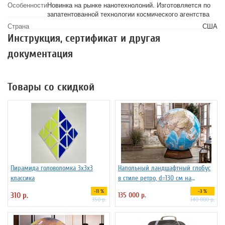
Особенности
Новинка на рынке нанотехнолоний. Изготовляется по
запатентованной технологии космического агентства
Страна
США
Инструкция, сертификат и другая
документация
Товары со скидкой
Пирамида головоломка 3х3х3
Напольный ландшафтный глобус
классика
в стиле ретро, d=130 см на
подставке из бука
-11 %
-3 %
310 р.
135 000 р.
350 р.
140 000 р.