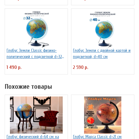
Глобус Земли Classic физико-
Глобус Земли с двойной картой и
политический с подсветкой d=32
подсветкой, d=40 см
см
1 490 р.
2 590 р.
Похожие товары
Глобус физический d=64 см на
Глобус Марса Classic d=21 см