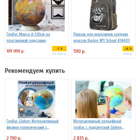
Глобус Марса d=130см на
Рюкзак для мальчиков средних
пластиковой подставке
классов Racing №1 School 474403
-5 %
-26 %
109 000 р.
590 р.
115 000 р.
800 р.
Рекомендуем купить
Глобус Globen Интерактивный
Интерактивный рельефный
физико-политический с
глобус с подсветской Globen
подсветкой рельефный
INT13200291 d=32 см
2 190 р.
2 835 р.
INT13200290 d=32 см