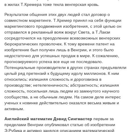
в жилах Т.Кремера тоже текла венгерская кровь.
Результатом общения этих двух людей стал договор о
совместном маркетинге. Т.Кремер принял на себя функции
маркетингового продвижения изобретения, с этой целью он
отправился в рекламный вояж вокруг Света, а Т.Лакзи
сосредоточился на преодолении всевозможных венгерских
бюрократических проволочек. К тому времени патент на
изобретение был получен лишь в Венгрии, и этого было
недостаточно для успешных продаж в мире. К сожалению,
прогнозируемого успеха все еще не последовало.
Потенциальные производители в других странах предъявляли
целый ряд претензий к будущему идолу миллионов. К ним
относились: излишняя сложность и дороговизна в
производстве; нетелегеничность; абстрактность; излишняя
сложность, посильная лишь людям из замкнутого научного
сообщества, а не обычным людям. На самом деле интерес
ученых к новинке действительно оказался весьма живым и
активным.
Английский математик Дэвид Сингмастер
первым за
пределами Венгрии опубликовал статью об изобретении
Э.Рубика и активно занялся описанием математической