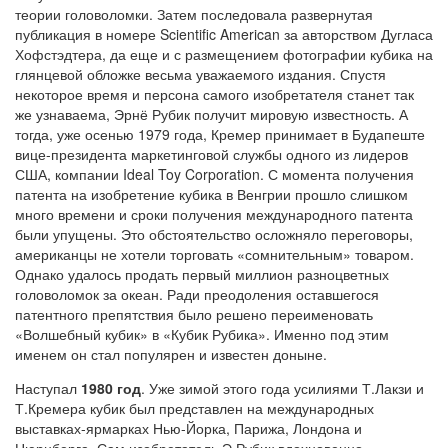
теории головоломки. Затем последовала развернутая
публикация в номере Scientific American за авторством Дугласа
Хофстэдтера, да еще и с размещением фотографии кубика на
глянцевой обложке весьма уважаемого издания. Спустя
некоторое время и персона самого изобретателя станет так
же узнаваема, Эрнё Рубик получит мировую известность. А
тогда, уже осенью 1979 года, Кремер принимает в Будапеште
вице-президента маркетинговой службы одного из лидеров
США, компании Ideal Toy Corporation. С момента получения
патента на изобретение кубика в Венгрии прошло слишком
много времени и сроки получения международного патента
были упущены. Это обстоятельство осложняло переговоры,
американцы не хотели торговать «сомнительным» товаром.
Однако удалось продать первый миллион разноцветных
головоломок за океан. Ради преодоления оставшегося
патентного препятствия было решено переименовать
«Волшебный кубик» в «Кубик Рубика». Именно под этим
именем он стал популярен и известен доныне.
Наступал
1980 год
. Уже зимой этого года усилиями Т.Лакзи и
Т.Кремера кубик был представлен на международных
выставках-ярмарках Нью-Йорка, Парижа, Лондона и