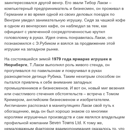
заинтересовался другой венгр. Его звали Тибор Лакзи –
компьютерный предприниматель и бизнесмен, он проживал в
Германии и во время одной из своих деловых поездок по
Венгрии увидел занимательную игрушку. Сидя за чашкой кофе
в одном из венгерских кафе, он наблюдал за тем, как
официант с увлеченной сосредоточенностью крутил
головоломку в руках. Идея очень понравилась Лакзи, он
познакомился с Э.Рубиком и взялся за продвижение этой
игрушки на западном рынке.
На состоявшейся зимой
1979 года ярмарке игрушек в
Нюрнберге
, Т.Лакзи выполнял роль живого стенда, он
прогуливался по павильонам и покручивал в руках
разноцветное детище Рубика. Таким нехитрым способом он
пытался привлечь к себе внимание западных
промышленников и бизнесменов. И вот он, новый миг везения
или счастливого стечения обстоятельств – встреча с Томом
Кремером, английским бизнесменом и изобретателем.
Англичанин распознал в манипуляциях Лакзи свой путь к
обогащению, ведь он был хорошо знаком со многими
королями игрушечных производств и сам являлся владельцем
профильной компании Seven Towns Ltd. К тому же,
немаловажным фактором взаимопонимания оказалось то, что