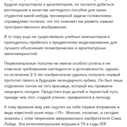
Будучи скульптором и архитектором, он пытался добиться
воплощения в качестве наглядного пособия для своих
студентов какой-нибудь трехмерной задачи-головоломки,
справедливо полагая, что это поможет им развить навыки
пространственного воображения.
В ту пору еще не существовало учебных компьютеров и
приходилось прибегать к предметному моделированию для
лучшего объяснения геометрических и архитектурных
закономерностей.
Первоначальные попытки не имели особого успеха и не
отвечали требованиям наглядности и долговечности, однако,
по истечении 2-3 лет изобретателю удалось получить первый
прототип своего в будущем легендарного кубика. Он был лишь
отдаленно похож на того красавца, который мы привыкли
лицезреть сегодня. Предстоял еще долгий и тернистый путь,
прежде чем этот «гадкий утенок» превратился в легенду.
К тому времени мир уже ощутил на себе первое вторжение в
виде известной ныне игры «15». Многие, полагаю, и сегодня
знакомы с этим творением американского изобретателя Сэма
Лойда. Эта интеллектуальная игрушка в 70-е годы XIX