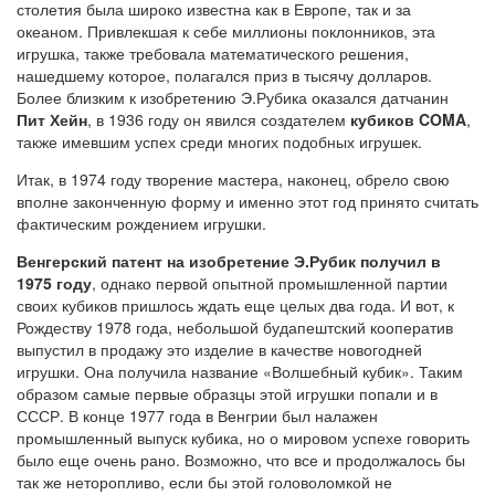
столетия была широко известна как в Европе, так и за
океаном. Привлекшая к себе миллионы поклонников, эта
игрушка, также требовала математического решения,
нашедшему которое, полагался приз в тысячу долларов.
Более близким к изобретению Э.Рубика оказался датчанин
Пит Хейн
, в 1936 году он явился создателем
кубиков COMA
,
также имевшим успех среди многих подобных игрушек.
Итак, в 1974 году творение мастера, наконец, обрело свою
вполне законченную форму и именно этот год принято считать
фактическим рождением игрушки.
Венгерский патент на изобретение Э.Рубик получил в
1975 году
, однако первой опытной промышленной партии
своих кубиков пришлось ждать еще целых два года. И вот, к
Рождеству 1978 года, небольшой будапештский кооператив
выпустил в продажу это изделие в качестве новогодней
игрушки. Она получила название «Волшебный кубик». Таким
образом самые первые образцы этой игрушки попали и в
СССР. В конце 1977 года в Венгрии был налажен
промышленный выпуск кубика, но о мировом успехе говорить
было еще очень рано. Возможно, что все и продолжалось бы
так же неторопливо, если бы этой головоломкой не