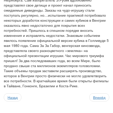
Нюрнберга. Сам изобретатель Э.Рубик вдохновенно
представлял свое детище и проект начал приносить
ожидаемые дивиденды. Заказы на чудо-игрушку стали
поступать регулярно, но…испытание практикой потребовало
некоторых доработок конструкции и самих кубиков в Венгрии
оказалось явно недостаточно для покрытия всех
потребностей. Пришлось в спешном порядке вносить
изменения и исправлять недостатки. Знаковым событием
явилось появление официальной версии кубика в Голливуде 5
мая 1980 года. Сама За За Габор, венгерская кинозвезда,
представляла своего разноцветного «земляка» на
официальной презентации игрушки. Час мирового триумфа
пришел! За два последовавших года, во всем Мире, было
продано свыше ста миллионов экземпляров головоломки.
Такие объемы продаж заставили расширять производство,
которое в Венгрии просто физически не могло удовлетворить
все потребности. В кратчайшее время были открыты филиалы
в Тайване, Гонконге, Бразилии и Коста-Рике.
Назад
Вперёд