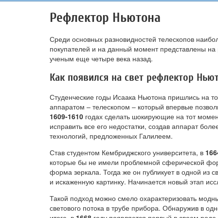
Рефлектор Ньютона
Среди основных разновидностей телескопов наиб
покупателей и на данный момент представлены на
ученым еще четыре века назад.
Как появился на свет рефлектор Нью
Студенческие годы Исаака Ньютона пришлись на то
аппаратом – телескопом – который впервые позволи
1609-1610
годах сделать шокирующие на тот момент
исправить все его недостатки, создав аппарат бо
технологий, предложенных Галилеем.
Став студентом Кембриджского университета, в
166
которые бы не имели проблемной сферической форм
форма зеркала. Тогда же он публикует в одной из с
и искаженную картинку. Начинается новый этап ис
Такой подход можно смело охарактеризовать модн
светового потока в трубе прибора. Обнаружив в одн
итоге, в
1668
году появляется первый в своем роде 