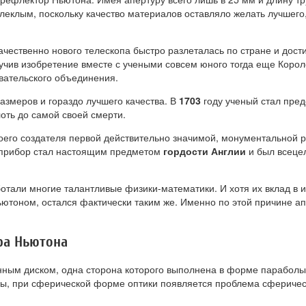
еклым, поскольку качество материалов оставляло желать лучшего,
ественно нового телескопа быстро разлеталась по стране и дости
зучив изобретение вместе с учеными совсем юного тогда еще Корол
вательского объединения.
размеров и гораздо лучшего качества. В
1703
году ученый стал пред
лоть до самой своей смерти.
воего создателя первой действительно значимой, монументальной 
, прибор стал настоящим предметом
гордости Англии
и был всецел
отали многие талантливые физики-математики. И хотя их вклад в
ютоном, остался фактически таким же. Именно по этой причине ап
ра Ньютона
янным диском, одна сторона которого выполнена в форме парабол
лы, при сферической форме оптики появляется проблема сферичес