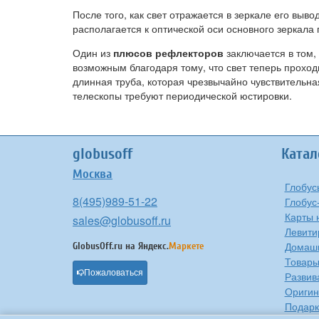
После того, как свет отражается в зеркале его в
располагается к оптической оси основного зеркала 
Один из
плюсов рефлекторов
заключается в том,
возможным благодаря тому, что свет теперь проходи
длинная труба, которая чрезвычайно чувствительная
телескопы требуют периодической юстировки.
globusoff
Катал
Москва
Глобус
8(495)989-51-22
Глобус
Карты 
sales@globusoff.ru
Левити
Домашн
GlobusOff.ru на
Яндекс.
Маркете
Товары
Пожаловаться
Развив
Оригин
Подарк