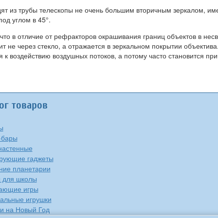
ыводят из трубы телескопы не очень большим вторичным зеркалом,
под углом в 45°.
 что в отличие от рефракторов окрашивания границ объектов в нес
т не через стекло, а отражается в зеркальном покрытии объектива.
 к воздействию воздушных потоков, а потому часто становится прич
ог товаров
ы
-бары
настенные
рующие гаджеты
ие планетарии
 для школы
ающие игры
альные игрушки
и на Новый Год