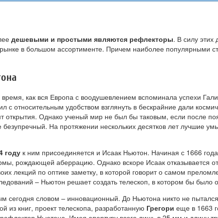
олее
дешевыми и простыми являются рефлекторы
. В силу этих
 рынке в большом ассортименте. Причем наиболее популярными с
тона
 время, как вся Европа с воодушевлением вспоминала успехи Гал
л с относительным удобством взглянуть в бескрайние дали космич
 открытия. Однако ученый мир не был бы таковым, если после поя
лее безупречный. На протяжении нескольких десятков лет лучшие 
4 году
к ним присоединяется и Исаак Ньютон. Начиная с 1666 года
ы, рождающей аберрацию. Однако вскоре Исаак отказывается от э
воих лекций по оптике заметку, в которой говорит о самом преломл
следований – Ньютон решает создать телескоп, в котором бы было
ым сегодня словом – инновационный. До Ньютона никто не пыталс
ой из книг, проект телескопа, разработанную
Грегори
еще в 1663 г
рефлектор Ньютона. Имея апертуру всего лишь в 25 мм и длину тру