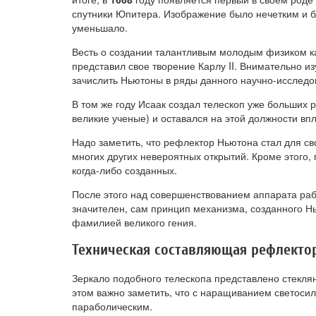
спутники Юпитера. Изображение было нечетким и бл
уменьшало.
Весть о создании талантливым молодым физиком кач
представил свое творение Карлу II. Внимательно и
зачислить Ньютоны в ряды данного научно-исследо
В том же году Исаак создал телескоп уже больших 
великие ученые) и оставался на этой должности вп
Надо заметить, что рефлектор Ньютона стал для с
многих других невероятных открытий. Кроме этого
когда-либо созданных.
После этого над совершенствованием аппарата раб
значителен, сам принцип механизма, созданного Нь
фамилией великого гения.
Техническая составляющая рефлекто
Зеркало подобного телескопа представлено стекл
этом важно заметить, что с наращиванием светоси
параболическим.