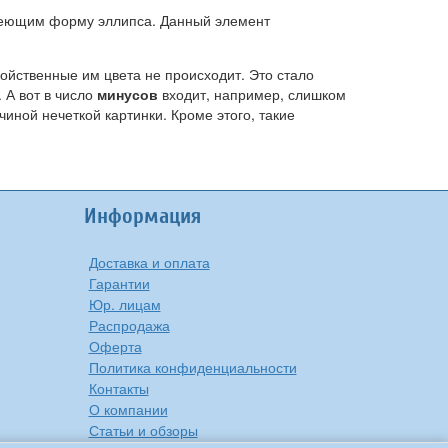
 имеющим форму эллипса. Данный элемент
войственные им цвета не происходит. Это стало
 А вот в число
минусов
входит, например, слишком
иной нечеткой картинки. Кроме этого, такие
Информация
Доставка и оплата
Гарантии
Юр. лицам
Распродажа
Оферта
Политика конфиденциальности
Контакты
О компании
Статьи и обзоры