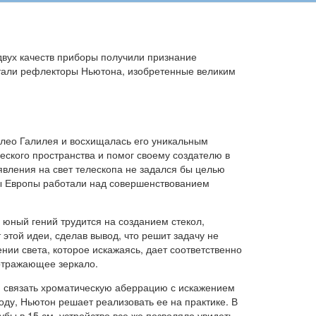
 двух качеств приборы получили признание
тали рефлекторы Ньютона, изобретенные великим
илео Галилея и восхищалась его уникальным
еского пространства и помог своему создателю в
вления на свет телескопа не задался бы целью
умы Европы работали над совершенствованием
 юный гений трудится на созданием стекол,
той идеи, сделав вывод, что решит задачу не
ении света, которое искажаясь, дает соответственно
 отражающее зеркало.
я связать хроматическую аберрацию с искажением
оду, Ньютон решает реализовать ее на практике. В
бы в 15 см, устройство все же позволяло увидеть