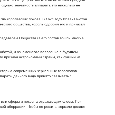
 однако значимость аппарата это нисколько не
гла королевских покоев. В
1671
году Исаак Ньютон
евского общества, король одобрил его и приказал
седателем Общества (в его состав вошли многие
работой, и ознаменовал появление в будущем
о признан астрономами страны, как лучший из
 историю современных зеркальных телескопов
параты данного вида принято связывать с
ы или сферы и покрыта отражающим слоем. При
кой аберрации. Чтобы ее решить, зеркало делают