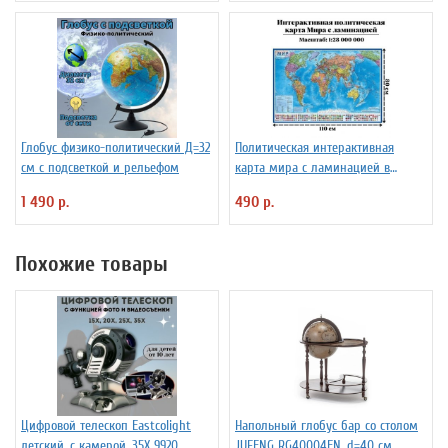
Глобус физико-политический Д=32
Политическая интерактивная
см с подсветкой и рельефом
карта мира с ламинацией в
тубусе, 110 х 80 см, 1:28М
1 490 р.
490 р.
Похожие товары
Цифровой телескоп Eastcolight
Напольный глобус бар со столом
детский, с камерой, 35Х 9920
JUFENG RG40004EN, d=40 см