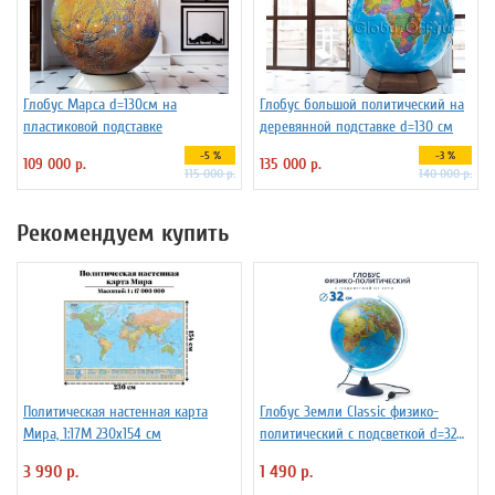
Глобус Марса d=130см на
Глобус большой политический на
пластиковой подставке
деревянной подставке d=130 см
-5 %
-3 %
109 000 р.
135 000 р.
115 000 р.
140 000 р.
Рекомендуем купить
Политическая настенная карта
Глобус Земли Classic физико-
Мира, 1:17М 230х154 см
политический с подсветкой d=32
см
3 990 р.
1 490 р.