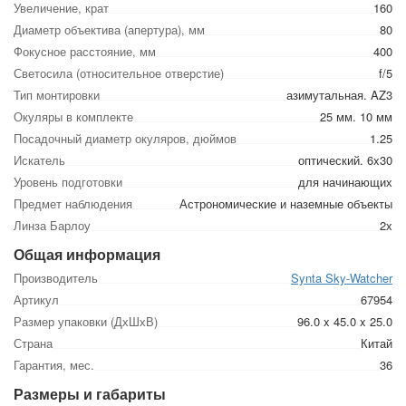
Увеличение, крат
160
Диаметр объектива (апертура), мм
80
Фокусное расстояние, мм
400
Светосила (относительное отверстие)
f/5
Тип монтировки
азимутальная. AZ3
Окуляры в комплекте
25 мм. 10 мм
Посадочный диаметр окуляров, дюймов
1.25
Искатель
оптический. 6x30
Уровень подготовки
для начинающих
Предмет наблюдения
Астрономические и наземные объекты
Линза Барлоу
2х
Общая информация
Производитель
Synta Sky-Watcher
Артикул
67954
Размер упаковки (ДхШхВ)
96.0 x 45.0 x 25.0
Страна
Китай
Гарантия, мес.
36
Размеры и габариты