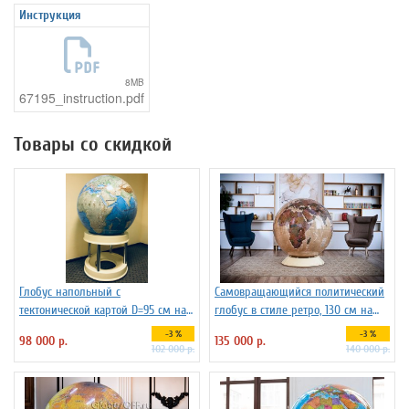
Инструкция
8MB
67195_instruction.pdf
Товары со скидкой
Глобус напольный с
Самовращающийся политический
тектонической картой D=95 см на
глобус в стиле ретро, 130 см на
пластиковой подставке
пластиковой подставке
-3 %
-3 %
98 000 р.
135 000 р.
102 000 р.
140 000 р.